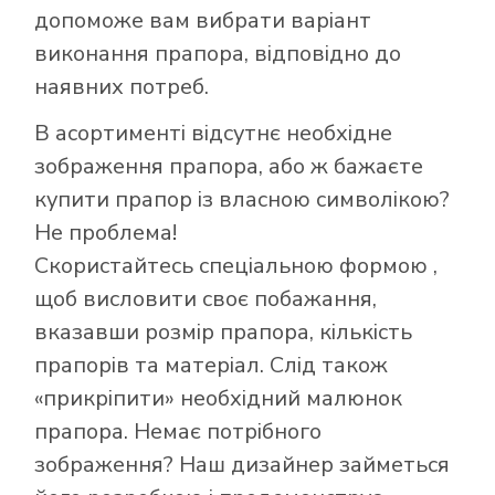
допоможе вам вибрати варіант
виконання прапора, відповідно до
наявних потреб.
В асортименті відсутнє необхідне
зображення прапора, або ж бажаєте
купити прапор із власною символікою?
Не проблема!
Скористайтесь
спеціальною формою
,
щоб висловити своє побажання,
вказавши розмір прапора, кількість
прапорів та матеріал. Слід також
Як купити прапор
«прикріпити» необхідний малюнок
в інтернет-
прапора. Немає потрібного
магазині Лакор:
зображення? Наш дизайнер займеться