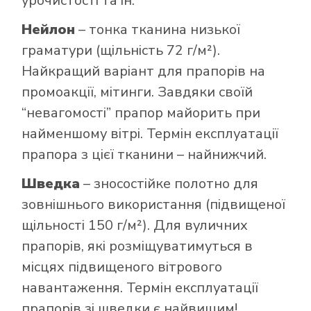
урочистості та ін.
Нейлон
– тонка тканина низької
граматури (щільність 72 г/м²).
Найкращий варіант для прапорів на
промоакції, мітинги. Завдяки своїй
“невагомості” прапор майорить при
найменшому вітрі. Термін експлуатації
прапора з цієї тканини – найнижчий.
Шведка
– зносостійке полотно для
зовнішнього використання (підвищеної
щільності 150 г/м²). Для вуличних
прапорів, які розміщуватимуться в
місцях підвищеного вітрового
навантаження. Термін експлуатації
прапорів зі шведки є найвищим!