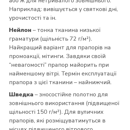
або ж для нетривалого зовнішнього.
Наприклад: вивішується у святкові дні,
урочистості та ін.
Нейлон
– тонка тканина низької
граматури (щільність 72 г/м²).
Найкращий варіант для прапорів на
промоакції, мітинги. Завдяки своїй
“невагомості” прапор майорить при
найменшому вітрі. Термін експлуатації
прапора з цієї тканини – найнижчий.
Шведка
– зносостійке полотно для
зовнішнього використання (підвищеної
щільності 150 г/м²). Для вуличних
прапорів, які розміщуватимуться в
місцях підвищеного вітрового