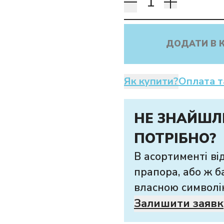
ДОДАТИ В 
Як купити?
Оплата т
НЕ ЗНАЙШЛ
ПОТРІБНО?
В асортименті ві
прапора, або ж б
власною символі
Залишити заявк