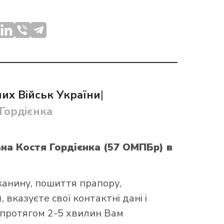
их Військ України
|
Гордієнка
ана Костя Гордієнка (57 ОМПБр)
в
канину, пошиття прапору,
 вказуєте свої контактні дані і
 протягом 2-5 хвилин Вам