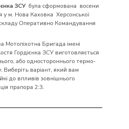
сумках
ієнка ЗСУ
була сформована восени
Друк на записниках
АПОРИ ПІДРОЗДІЛІВ РОЗВІДКИ
АПОРИ ОДЕСЬКОЇ ОБЛАСТІ
Друк на футболках
я у м. Нова Каховка Херсонської
Друк на повербанках
о складу Оперативно Командування
Друк та вишивка на кепках
АПОРИ РІВНЕНСЬКОЇ ОБЛАСТІ
АПОРИ СИЛ ПІДТРИМКИ ЗСУ
Друк на рулетках
Друк на фартухах
ПРАПОРИ ТЕРНОПІЛЬСЬКОЇ ОБЛАСТІ
Друк на запальничках
а Мотопіхотна Бригада імені
АПОРИ ВСП
Манішки
остя Гордієнка ЗСУ виготовляється
АПОРИ ХЕРСОНСЬКОЇ ОБЛАСТІ
Друк шаликів
ього, або одностороннього термо-
АПОРИ СБУ
АПОРИ ЧЕРКАСЬКОЇ ОБЛАСТІ
. Виберіть варіант, який вам
йкі до впливів зовнішнього
АПОРИ ЧЕРНІГІВСЬКОЇ ОБЛАСТІ
ія прапора 2:3.