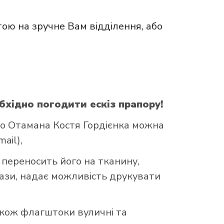
ою на зручне Вам відділення, або
бхідно погодити ескіз прапору!
о Отамана Костя Гордієнка можна
ail),
 переносить його на тканину,
бази, надає можливість друкувати
акож флагштоки вуличні та