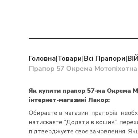
Як купит
Головна
|
Товари
|
Всі Прапори
|
ВІ
Прапор 57 Окрема Мотопіхотна 
Як купити прапор 57-ма Окрема 
інтернет-магазині Лакор:
Обираєте в
магазині прапорів
необх
натискаєте “Додати в кошик”, переход
підтверджуєте своє замовлення. Як