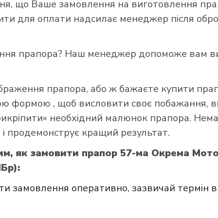
я, що Ваше замовлення на виготовлення прап
зити для оплати надсилає менеджер після обро
ення прапора? Наш менеджер допоможе вам ви
ображення прапора, або ж бажаєте купити пра
ною формою
, щоб висловити своє побажання, в
прикріпити» необхідний малюнок прапора. Нем
 і продемонструє кращий результат.
им, як замовити прапор 57-ма Окрема Мот
Бр):
и замовлення оперативно, зазвичай термін в