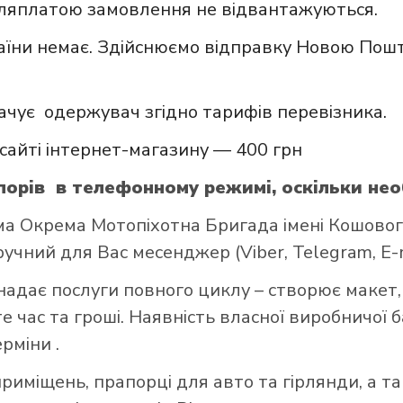
сляплатою замовлення не відвантажуються.
аїни немає. Здійснюємо відправку Новою Пошт
ачує одержувач згідно тарифів перевізника.
сайті інтернет-магазину — 400 грн
орів в телефонному режимі, оскільки нео
а Окрема Мотопіхотна Бригада імені Кошовог
ручний для Вас месенджер (Viber, Telegram, E-m
надає послуги повного циклу – створює макет,
 час та гроші. Наявність власної виробничої 
ерміни .
риміщень, прапорці для авто та гірлянди, а т