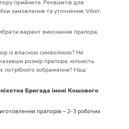
ору прийняте. Реквізитів для
бки замовлення та уточнення: Viber,
брати варіант виконання прапора,
пор із власною символікою? Не
казавши розмір прапора, кількість
ає потрібного зображення? Наш
опіхотна Бригада імені Кошового
иготовлення прапорів – 2-3 робочих