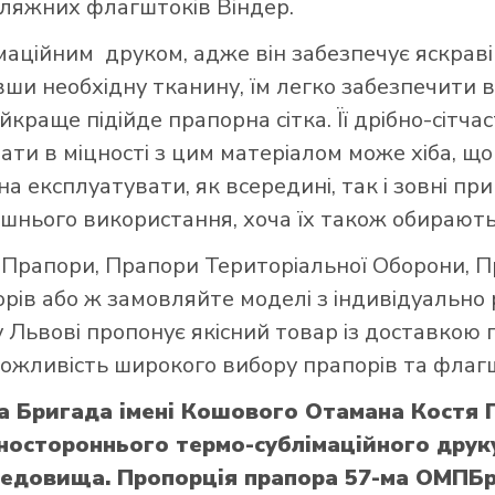
пляжних флагштоків Віндер.
ційним друком, адже він забезпечує яскраві 
авши необхідну тканину, їм легко забезпечити в
краще підійде прапорна сітка. Її дрібно-сітч
вати в міцності з цим матеріалом може хіба, 
а експлуатувати, як всередині, так і зовні при
шнього використання, хоча їх також обирають
і Прапори
,
Прапори Територіальної Оборони
,
П
орів
або ж замовляйте моделі з індивідуально
 Львові пропонує якісний товар із доставкою 
 можливість широкого вибору прапорів та флагш
а Бригада імені Кошового Отамана Костя 
ностороннього термо-сублімаційного друку
редовища. Пропорція прапора 57-ма ОМПБр 