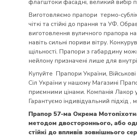
флагштоки фасадні, великий вибір 
Виготовляємо прапори термо-субліма
чіткі та стійкі до прання та УФ. Обр
виготовлення вуличного прапора най
навіть сильні пориви вітру. Конкуру
щільності. Прапори з габардину можн
нейлону призначені лише для внутрі
Купуйте
Прапори України
,
Військов
Сіл України
у нашому
Магазині Прап
приємними цінами. Компанія Лакор у
Гарантуємо індивідуальний підхід ,
Прапор 57-ма Окрема Мотопіхотн
методом двостороннього, або од
стійкі до впливів зовнішнього се