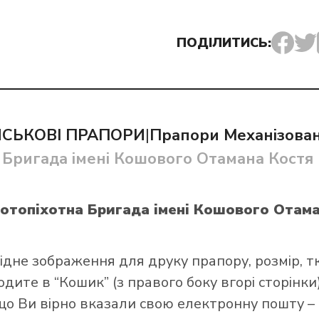
ПОДІЛИТИСЬ:
и прапор в інтернет-магазині Лакор:
ЙСЬКОВІ ПРАПОРИ
|
Прапори Механізован
Бригада імені Кошового Отамана Костя 
Мотопіхотна Бригада імені Кошового Отам
ідне зображення для друку прапору, розмір, т
ите в “Кошик” (з правого боку вгорі сторінки),
що Ви вірно вказали свою електронну пошту –