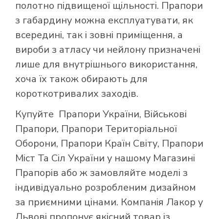
полотно підвищеної щільності. Прапори
з габардину можна експлуатувати, як
всередині, так і зовні приміщення, а
вироби з атласу чи нейлону призначені
лише для внутрішнього використання,
хоча їх також обирають для
короткотривалих заходів.
Купуйте
Прапори України
,
Військові
Прапори
,
Прапори Територіальної
Оборони
,
Прапори Країн Світу
,
Прапори
Міст Та Сіл України
у нашому
Магазині
Прапорів
або ж замовляйте моделі з
індивідуально розробленим дизайном
за приємними цінами. Компанія Лакор у
Львові пропонує якісний товар із