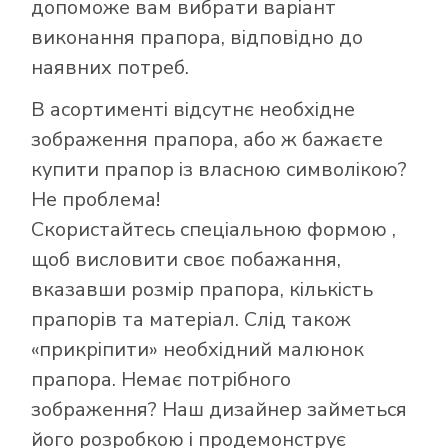
допоможе вам вибрати варіант
виконання прапора, відповідно до
наявних потреб.
В асортименті відсутнє необхідне
зображення прапора, або ж бажаєте
купити прапор із власною символікою?
Не проблема!
Скористайтесь
спеціальною формою
,
щоб висловити своє побажання,
Як купити прапор
вказавши розмір прапора, кількість
в інтернет-
прапорів та матеріал. Слід також
магазині Лакор:
«прикріпити» необхідний малюнок
прапора. Немає потрібного
зображення? Наш дизайнер займеться
його розробкою і продемонструє