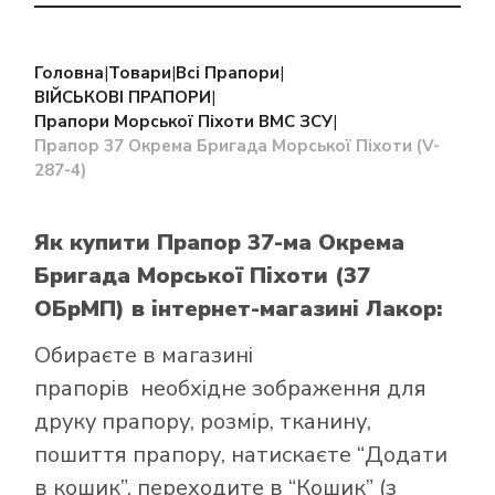
Головна
|
Товари
|
Всі Прапори
|
ВІЙСЬКОВІ ПРАПОРИ
|
Прапори Морської Піхоти ВМС ЗСУ
|
Прапор 37 Окрема Бригада Морської Піхоти (V-
287-4)
Як купити Прапор 37-ма Окрема
Бригада Морської Піхоти (37
ОБрМП)
в інтернет-магазині Лакор:
Обираєте в
магазині
прапорів
необхідне зображення для
друку прапору, розмір, тканину,
пошиття прапору, натискаєте “Додати
в кошик”, переходите в “Кошик” (з