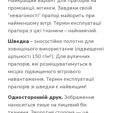
Найкращий варіант для прапорів на
промоакції, мітинги. Завдяки своїй
“невагомості” прапор майорить при
найменшому вітрі. Термін експлуатації
прапора з цієї тканини – найнижчий.
Шведка
– зносостійке полотно для
зовнішнього використання (підвищеної
щільності 150 г/м²). Для вуличних
прапорів, які розміщуватимуться в
місцях підвищеного вітрового
навантаження. Термін експлуатації
прапорів зі шведки є найвищим!
Односторонній друк.
Зображення
наноситься лише на лицевий бік
тканини. Зворотня сторона — це