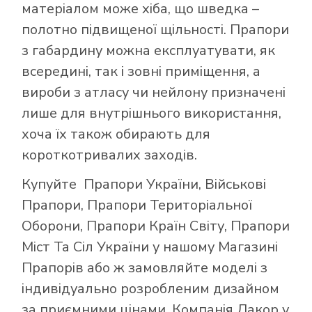
матеріалом може хіба, що шведка –
полотно підвищеної щільності. Прапори
з габардину можна експлуатувати, як
всередині, так і зовні приміщення, а
вироби з атласу чи нейлону призначені
лише для внутрішнього використання,
хоча їх також обирають для
короткотривалих заходів.
Купуйте
Прапори України
,
Військові
Прапори
,
Прапори Територіальної
Оборони
,
Прапори Країн Світу
,
Прапори
Міст Та Сіл України
у нашому
Магазині
Прапорів
або ж замовляйте моделі з
індивідуально розробленим дизайном
за приємними цінами. Компанія Лакор у