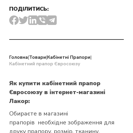
ПОДІЛИТИСЬ:
Як купити прапор
в інтернет-
магазині Лакор:
Головна
|
Товари
|
Кабінетні Прапори
|
Кабінетний прапор Євросоюзу
Як купити кабінетний прапор
Євросоюзу в інтернет-магазині
Лакор:
Обираєте в
магазині
прапорів
необхідне зображення для
друку прапору, розмір, тканину,