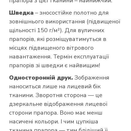
прапора з цієї тканини – найнижчий.
Шведка
– зносостійке полотно для
зовнішнього використання (підвищеної
щільності 150 г/м²). Для вуличних
прапорів, які розміщуватимуться в
місцях підвищеного вітрового
навантаження. Термін експлуатації
прапорів зі шведки є найвищим!
Односторонній друк.
Зображення
наноситься лише на лицевий бік
тканини. Зворотня сторона — це
дзеркальне відображення лицевої
сторони прапора. Воно має менш
насичені кольори. І чим цупкіша
тканина прапора — тим блідіший її