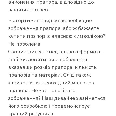
виконання прапора, відповідно до
наявних потреб.
В асортименті відсутнє необхідне
зображення прапора, або ж бажаєте
купити прапор із власною символікою?
Не проблема!
Як купити прапор
Скористайтесь
спеціальною формою
,
в інтернет-
щоб висловити своє побажання,
магазині Лакор:
вказавши розмір прапора, кількість
прапорів та матеріал. Слід також
«прикріпити» необхідний малюнок
прапора. Немає потрібного
зображення? Наш дизайнер займеться
його розробкою і продемонструє
кращий результат.