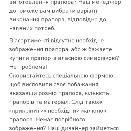
виготовлення прапора? Наш менеджер
допоможе вам вибрати варіант
виконання прапора, відповідно до
наявних потреб.
В асортименті відсутнє необхідне
зображення прапора, або ж бажаєте
купити прапор із власною символікою?
Не проблема!
Як купити прапор
Скористайтесь
спеціальною формою
,
в інтернет-
щоб висловити своє побажання,
магазині Лакор:
вказавши розмір прапора, кількість
прапорів та матеріал. Слід також
«прикріпити» необхідний малюнок
прапора. Немає потрібного
зображення? Наш дизайнер займеться