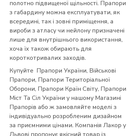
полотно підвищеної щільності. Прапори
з габардину можна експлуатувати, як
всередині, так і зовні приміщення, а
вироби з атласу чи нейлону призначені
лише для внутрішнього використання,
хоча їх також обирають для
короткотривалих заходів.
Купуйте
Прапори України
,
Військові
Прапори
,
Прапори Територіальної
Оборони
,
Прапори Країн Світу
,
Прапори
Міст Та Сіл України
у нашому
Магазині
Прапорів
або ж замовляйте моделі з
індивідуально розробленим дизайном
за приємними цінами. Компанія Лакор у
Львові пропонує якісний товар із