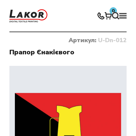
0
Артикул:
U-Dn-012
Нічого не знайдено
Прапор Єнакієвого