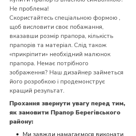
Не проблема!
Скористайтесь
спеціальною формою
,
щоб висловити своє побажання,
вказавши розмір прапора, кількість
прапорів та матеріал. Слід також
«прикріпити» необхідний малюнок
Як купити прапор
прапора. Немає потрібного
в інтернет-
зображення? Наш дизайнер займеться
магазині Лакор:
його розробкою і продемонструє
кращий результат.
Прохання звернути увагу перед тим,
як замовити Прапор Берегівського
району:
Ми завжди намагаємося виконати