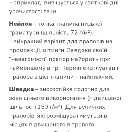
Наприклад: вивішується у святкові дні,
урочистості та ін.
Нейлон
– тонка тканина низької
граматури (щільність 72 г/м²).
Найкращий варіант для прапорів на
промоакції, мітинги. Завдяки своїй
“невагомості” прапор майорить при
найменшому вітрі. Термін експлуатації
прапора з цієї тканини – найнижчий.
Шведка
– зносостійке полотно для
зовнішнього використання (підвищеної
щільності 150 г/м²). Для вуличних
прапорів, які розміщуватимуться в
місцях підвищеного вітрового