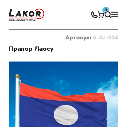
0
Артикул:
S-Az-014
Нічого не знайдено
Прапор Лаосу