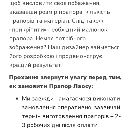
щоб висловити своє побажання,
вказавши розмір прапора, кількість
прапорів та матеріал. Слід також
«прикріпити» необхідний малюнок
Як купити прапор
прапора. Немає потрібного
в інтернет-
зображення? Наш дизайнер займеться
магазині Лакор:
його розробкою і продемонструє
кращий результат.
Прохання звернути увагу перед тим,
як замовити Прапор Лаосу:
Ми завжди намагаємося виконати
замовлення оперативно, зазвичай
термін виготовлення прапорів – 2-
3 робочих дні після оплати.