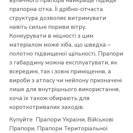
вуличного прапора найкраще підійде
прапорна сітка. Її дрібно-сітчаста
структура дозволяє витримувати
навіть сильні пориви вітру.
Конкурувати в міцності з цим
матеріалом може хіба, що шведка –
полотно підвищеної щільності. Прапори
з габардину можна експлуатувати, як
всередині, так і зовні приміщення, а
вироби з атласу чи нейлону призначені
лише для внутрішнього використання,
хоча їх також обирають для
короткотривалих заходів.
Купуйте
Прапори України
,
Військові
Прапори
,
Прапори Територіальної