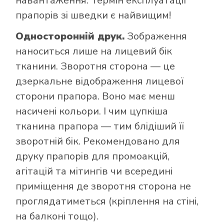
навантаження. Термін експлуатації
прапорів зі шведки є найвищим!
Односторонній друк.
Зображення
наноситься лише на лицевий бік
тканини. Зворотня сторона — це
дзеркальне відображення лицевої
сторони прапора. Воно має менш
насичені кольори. І чим цупкіша
тканина прапора — тим блідіший її
зворотній бік. Рекомендовано для
друку прапорів для промоакцій,
агітацій та мітингів чи всередині
приміщення де зворотня сторона не
проглядатиметься (кріплення на стіні,
на балконі тощо).