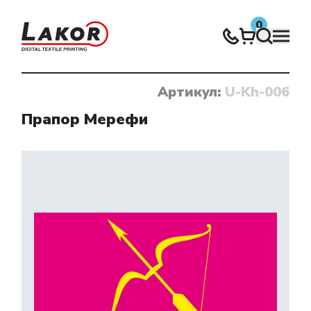
0
Артикул:
U-Kh-006
Нічого не знайдено
Прапор Мерефи