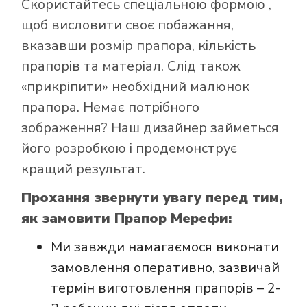
Скористайтесь
спеціальною формою
,
щоб висловити своє побажання,
вказавши розмір прапора, кількість
прапорів та матеріал. Слід також
Як купити прапор
«прикріпити» необхідний малюнок
в інтернет-
прапора. Немає потрібного
магазині Лакор:
зображення? Наш дизайнер займеться
його розробкою і продемонструє
кращий результат.
Прохання звернути увагу перед тим,
як замовити Прапор Мерефи:
Ми завжди намагаємося виконати
замовлення оперативно, зазвичай
термін виготовлення прапорів – 2-