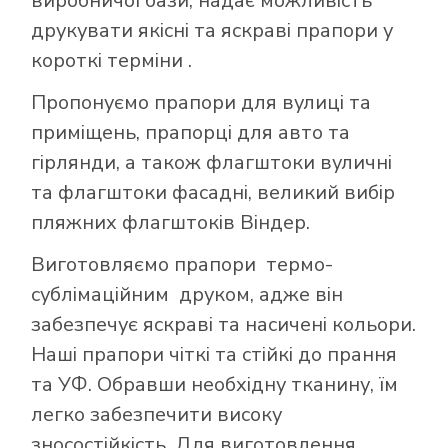
виробничої бази, надає можливість
друкувати якісні та яскраві прапори у
короткі терміни .
Пропонуємо прапори для вулиці та
приміщень, прапорці для авто та
гірлянди, а також флагштоки вуличні
та флагштоки фасадні, великий вибір
пляжних флагштоків Віндер.
Виготовляємо прапори термо-
сублімаційним друком, адже він
забезпечує яскраві та насичені кольори.
Наші прапори чіткі та стійкі до прання
та УФ. Обравши необхідну тканину, їм
легко забезпечити високу
зносостійкість. Для виготовлення