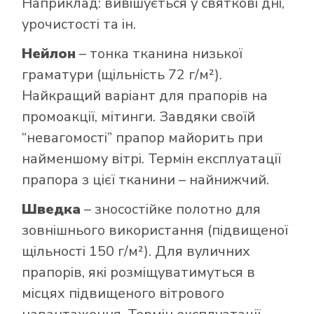
Наприклад: вивішується у святкові дні,
урочистості та ін.
Нейлон
– тонка тканина низької
граматури (щільність 72 г/м²).
Найкращий варіант для прапорів на
промоакції, мітинги. Завдяки своїй
“невагомості” прапор майорить при
найменшому вітрі. Термін експлуатації
прапора з цієї тканини – найнижчий.
Шведка
– зносостійке полотно для
зовнішнього використання (підвищеної
щільності 150 г/м²). Для вуличних
прапорів, які розміщуватимуться в
місцях підвищеного вітрового