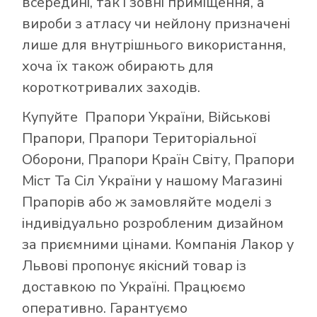
всередині, так і зовні приміщення, а
вироби з атласу чи нейлону призначені
лише для внутрішнього використання,
хоча їх також обирають для
короткотривалих заходів.
Купуйте
Прапори України
,
Військові
Прапори
,
Прапори Територіальної
Оборони
,
Прапори Країн Світу
,
Прапори
Міст Та Сіл України
у нашому
Магазині
Прапорів
або ж замовляйте моделі з
індивідуально розробленим дизайном
за приємними цінами. Компанія Лакор у
Львові пропонує якісний товар із
доставкою по Україні. Працюємо
оперативно. Гарантуємо