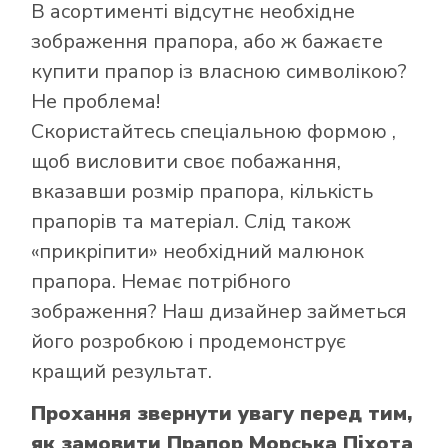
Як купити прапор
В асортименті відсутнє необхідне
в інтернет-
зображення прапора, або ж бажаєте
магазині Лакор:
купити прапор із власною символікою?
Не проблема!
Скористайтесь
спеціальною формою
,
щоб висловити своє побажання,
вказавши розмір прапора, кількість
прапорів та матеріал. Слід також
«прикріпити» необхідний малюнок
прапора. Немає потрібного
зображення? Наш дизайнер займеться
його розробкою і продемонструє
кращий результат.
Прохання звернути увагу перед тим,
як замовити Прапор Морська Піхота