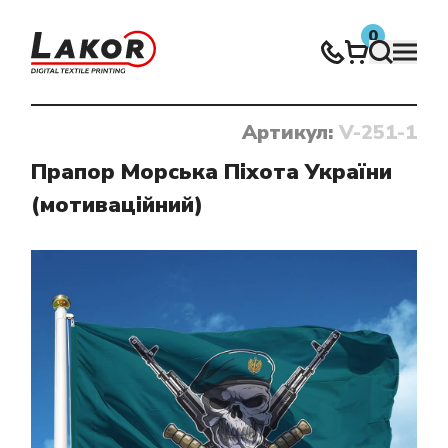
0
Артикул:
V-251-1
Нічого не знайдено
Прапор Морська Піхота України
(мотиваційний)