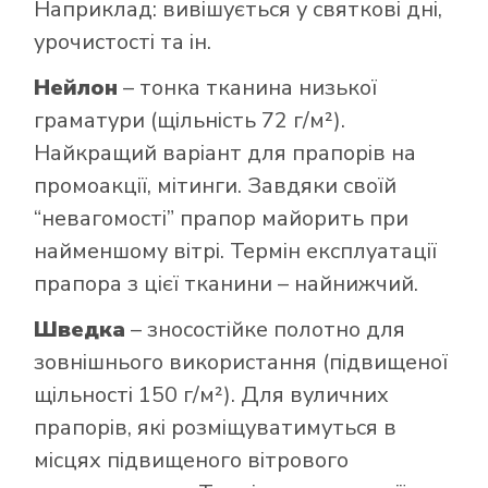
Наприклад: вивішується у святкові дні,
урочистості та ін.
Нейлон
– тонка тканина низької
граматури (щільність 72 г/м²).
Найкращий варіант для прапорів на
промоакції, мітинги. Завдяки своїй
“невагомості” прапор майорить при
найменшому вітрі. Термін експлуатації
прапора з цієї тканини – найнижчий.
Шведка
– зносостійке полотно для
зовнішнього використання (підвищеної
щільності 150 г/м²). Для вуличних
прапорів, які розміщуватимуться в
місцях підвищеного вітрового