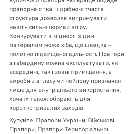
вуличного прапора найкраще підійде
прапорна сітка. Її дрібно-сітчаста
структура дозволяє витримувати
навіть сильні пориви вітру.
Конкурувати в міцності з цим
матеріалом може хіба, що шведка –
полотно підвищеної щільності. Прапори
з габардину можна експлуатувати, як
всередині, так і зовні приміщення, а
вироби з атласу чи нейлону призначені
лише для внутрішнього використання,
хоча їх також обирають для
короткотривалих заходів.
Купуйте
Прапори України
,
Військові
Прапори
,
Прапори Територіальної