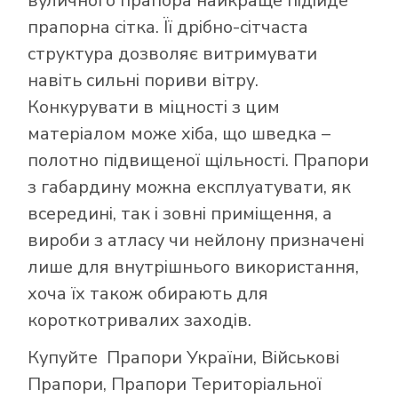
вуличного прапора найкраще підійде
прапорна сітка. Її дрібно-сітчаста
структура дозволяє витримувати
навіть сильні пориви вітру.
Конкурувати в міцності з цим
матеріалом може хіба, що шведка –
полотно підвищеної щільності. Прапори
з габардину можна експлуатувати, як
всередині, так і зовні приміщення, а
вироби з атласу чи нейлону призначені
лише для внутрішнього використання,
хоча їх також обирають для
короткотривалих заходів.
Купуйте
Прапори України
,
Військові
Прапори
,
Прапори Територіальної