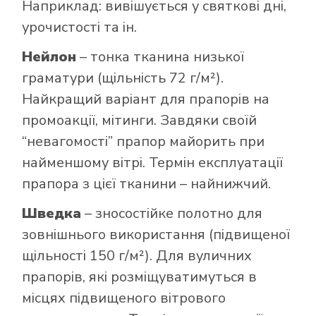
Наприклад: вивішується у святкові дні,
урочистості та ін.
Нейлон
– тонка тканина низької
граматури (щільність 72 г/м²).
Найкращий варіант для прапорів на
промоакції, мітинги. Завдяки своїй
“невагомості” прапор майорить при
найменшому вітрі. Термін експлуатації
прапора з цієї тканини – найнижчий.
Шведка
– зносостійке полотно для
зовнішнього використання (підвищеної
щільності 150 г/м²). Для вуличних
прапорів, які розміщуватимуться в
місцях підвищеного вітрового