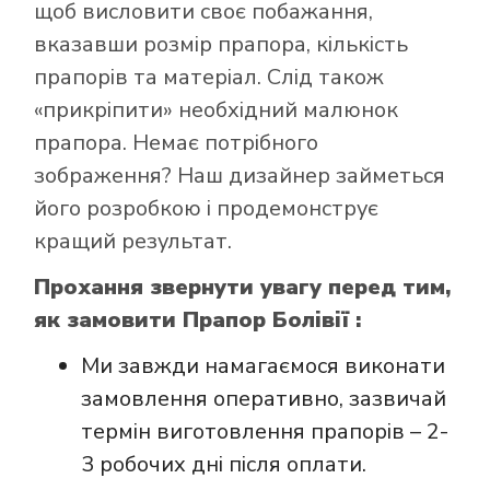
щоб висловити своє побажання,
вказавши розмір прапора, кількість
прапорів та матеріал. Слід також
«прикріпити» необхідний малюнок
Як купити прапор
прапора. Немає потрібного
в інтернет-
зображення? Наш дизайнер займеться
магазині Лакор:
його розробкою і продемонструє
кращий результат.
Прохання звернути увагу перед тим,
як замовити Прапор Болівії :
Ми завжди намагаємося виконати
замовлення оперативно, зазвичай
термін виготовлення прапорів – 2-
3 робочих дні після оплати.