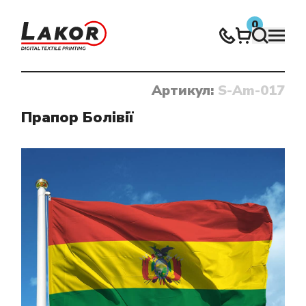
0
Артикул:
S-Am-017
Нічого не знайдено
Прапор Болівії