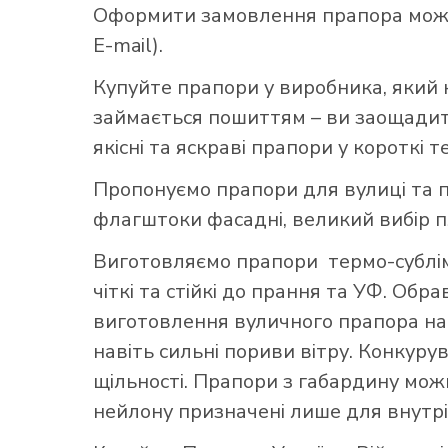
Оформити замовлення прапора можна 
E-mail).
Купуйте прапори у виробника, який 
займається пошиттям – ви заощадите
якісні та яскраві прапори у короткі т
Пропонуємо прапори для вулиці та п
флагштоки фасадні, великий вибір 
Виготовляємо прапори термо-субліма
чіткі та стійкі до прання та УФ. Обр
виготовлення вуличного прапора най
навіть сильні пориви вітру. Конкуру
щільності. Прапори з габардину можн
нейлону призначені лише для внутрі