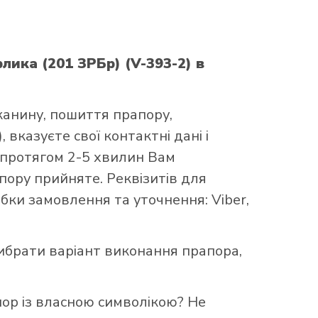
лика (201 ЗРБр) (V-393-2)
в
канину, пошиття прапору,
 вказуєте свої контактні дані і
 протягом 2-5 хвилин Вам
ору прийняте. Реквізитів для
бки замовлення та уточнення: Viber,
брати варіант виконання прапора,
пор із власною символікою? Не