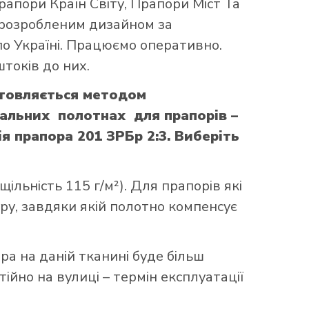
рапори Країн Світу
,
Прапори Міст Та
 розробленим дизайном за
по Україні. Працюємо оперативно.
токів до них.
отовляється методом
іальних полотнах для прапорів –
я прапора 201 ЗРБр 2:3. Виберіть
ільність 115 г/м²). Для прапорів які
уру, завдяки якій полотно компенсує
ора на даній тканині буде більш
ійно на вулиці – термін експлуатації