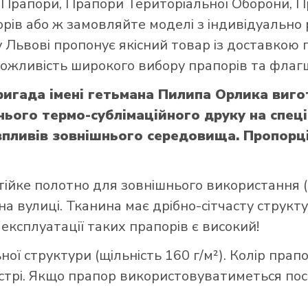
і Прапори
,
Прапори Територіальної Оборони
,
П
орів
або ж замовляйте моделі з індивідуально
 Львові пропонує якісний товар із доставкою 
 можливість широкого вибору прапорів та флагш
ригада імені гетьмана Пилипа Орлика виг
ього термо-сублімаційного друку на спец
впливів зовнішнього середовища. Пропорці
тійке полотно для зовнішнього використання (щ
а вулиці. Тканина має дрібно-сітчасту структ
 експлуатації таких прапорів є високий!
ої структури (щільність 160 г/м²). Колір прап
стрі. Якщо прапор використовуватиметься пост