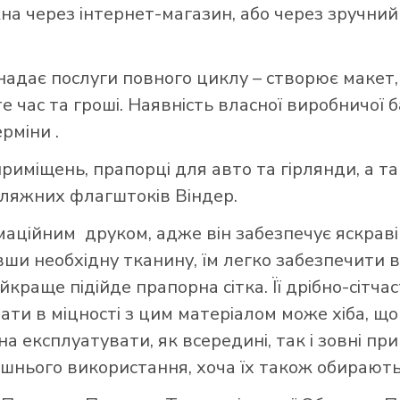
через інтернет-магазин, або через зручний д
надає послуги повного циклу – створює макет,
 час та гроші. Наявність власної виробничої 
ерміни .
риміщень, прапорці для авто та гірлянди, а т
пляжних флагштоків Віндер.
ційним друком, адже він забезпечує яскраві 
авши необхідну тканину, їм легко забезпечити в
краще підійде прапорна сітка. Її дрібно-сітч
вати в міцності з цим матеріалом може хіба, 
а експлуатувати, як всередині, так і зовні при
шнього використання, хоча їх також обирають