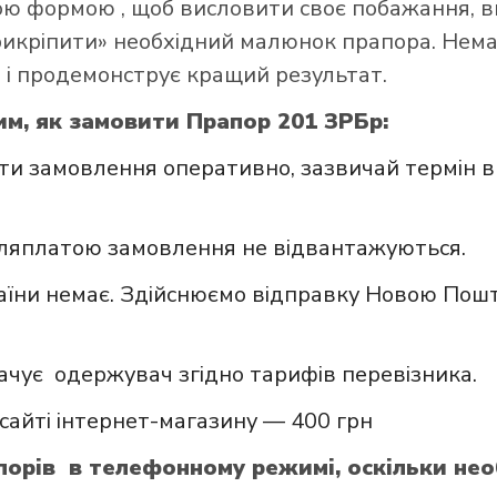
ною формою
, щоб висловити своє побажання, в
прикріпити» необхідний малюнок прапора. Нем
 і продемонструє кращий результат.
им, як замовити Прапор 201 ЗРБр:
и замовлення оперативно, зазвичай термін в
сляплатою замовлення не відвантажуються.
аїни немає. Здійснюємо відправку Новою Пошт
ачує одержувач згідно тарифів перевізника.
сайті інтернет-магазину — 400 грн
орів в телефонному режимі, оскільки нео