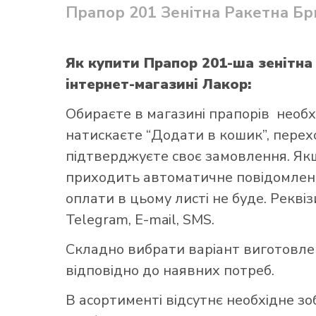
Прапор 201 Зенітна Ракетна Бр
Як купити Прапор 201-ша зенітна
інтернет-магазині Лакор:
Обираєте в
магазині прапорів
необх
Як купит
натискаєте “Додати в кошик”, переход
підтверджуєте своє замовлення. Як
приходить автоматичне повідомленн
оплати в цьому листі не буде. Рекві
Telegram, E-mail, SMS.
Складно вибрати варіант виготовл
відповідно до наявних потреб.
В асортименті відсутнє необхідне з