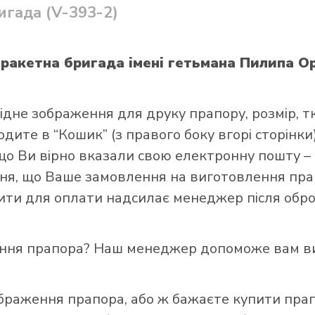
игада (V-393-2)
 ракетна бригада імені гетьмана Пилипа Ор
ідне зображення для друку прапору, розмір, т
и прапор в інтернет-магазині Лакор:
ите в “Кошик” (з правого боку вгорі сторінки),
що Ви вірно вказали свою електронну пошту –
я, що Ваше замовлення на виготовлення прап
зити для оплати надсилає менеджер після обро
ення прапора? Наш менеджер допоможе вам ви
ображення прапора, або ж бажаєте купити пра