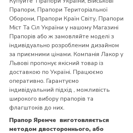
Купуйте
Прапори України
,
Військові
Прапори
,
Прапори Територіальної
Оборони
,
Прапори Країн Світу
,
Прапори
Міст Та Сіл України
у нашому
Магазині
Прапорів
або ж замовляйте моделі з
індивідуально розробленим дизайном
за приємними цінами. Компанія Лакор у
Львові пропонує якісний товар із
доставкою по Україні. Працюємо
оперативно. Гарантуємо
індивідуальний підхід , можливість
широкого вибору прапорів та
флагштоків до них.
Прапор Яремче виготовляється
методом двостороннього, або