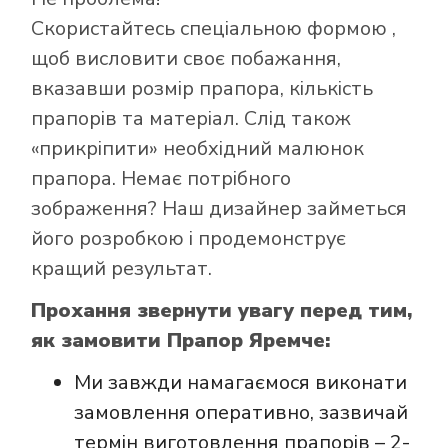
Скористайтесь
спеціальною формою
,
щоб висловити своє побажання,
вказавши розмір прапора, кількість
прапорів та матеріал. Слід також
Як купити прапор
«прикріпити» необхідний малюнок
в інтернет-
прапора. Немає потрібного
магазині Лакор:
зображення? Наш дизайнер займеться
його розробкою і продемонструє
кращий результат.
Прохання звернути увагу перед тим,
як замовити Прапор Яремче:
Ми завжди намагаємося виконати
замовлення оперативно, зазвичай
термін виготовлення прапорів – 2-