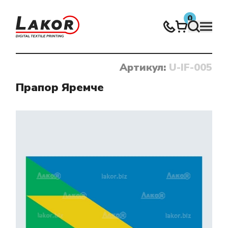
0
Артикул:
U-IF-005
Нічого не знайдено
Прапор Яремче