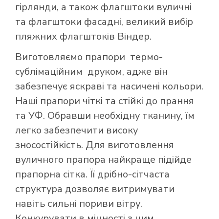
гірлянди, а також флагштоки вуличні
та флагштоки фасадні, великий вибір
пляжних флагштоків Віндер.
Виготовляємо прапори термо-
сублімаційним друком, адже він
забезпечує яскраві та насичені кольори.
Наші прапори чіткі та стійкі до прання
та УФ. Обравши необхідну тканину, їм
легко забезпечити високу
зносостійкість. Для виготовлення
вуличного прапора найкраще підійде
прапорна сітка. Її дрібно-сітчаста
структура дозволяє витримувати
навіть сильні пориви вітру.
Конкурувати в міцності з цим