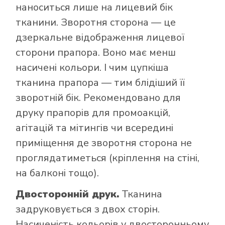
наноситься лише на лицевий бік
тканини. Зворотня сторона — це
дзеркальне відображення лицевої
сторони прапора. Воно має менш
насичені кольори. І чим цупкіша
тканина прапора — тим блідіший її
зворотній бік. Рекомендовано для
друку прапорів для промоакцій,
агітацій та мітингів чи всередині
приміщення де зворотня сторона не
проглядатиметься (кріплення на стіні,
на балконі тощо).
Двосторонній друк.
Тканина
задруковується з двох сторін.
Насиченість кольорів у двосторонньому