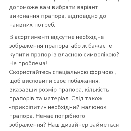
допоможе вам вибрати варіант
виконання прапора, відповідно до
наявних потреб.
В асортименті відсутнє необхідне
зображення прапора, або ж бажаєте
купити прапор із власною символікою?
Не проблема!
Скористайтесь
спеціальною формою
,
щоб висловити своє побажання,
вказавши розмір прапора, кількість
Як купити прапор
прапорів та матеріал. Слід також
в інтернет-
«прикріпити» необхідний малюнок
магазині Лакор:
прапора. Немає потрібного
зображення? Наш дизайнер займеться