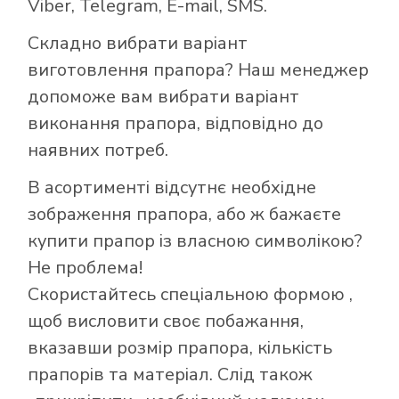
Viber, Telegram, E-mail, SMS.
Складно вибрати варіант
виготовлення прапора? Наш менеджер
допоможе вам вибрати варіант
виконання прапора, відповідно до
наявних потреб.
В асортименті відсутнє необхідне
зображення прапора, або ж бажаєте
купити прапор із власною символікою?
Як купити прапор
Не проблема!
в інтернет-
Скористайтесь
спеціальною формою
,
магазині Лакор:
щоб висловити своє побажання,
вказавши розмір прапора, кількість
прапорів та матеріал. Слід також