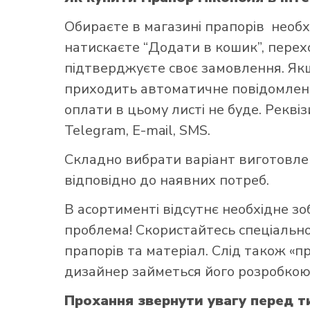
Обираєте в
магазині прапорів
необх
натискаєте “Додати в кошик”, переход
підтверджуєте своє замовлення. Як
приходить автоматичне повідомленн
оплати в цьому листі не буде. Рекві
Як купит
Telegram, E-mail, SMS.
Складно вибрати варіант виготовл
відповідно до наявних потреб.
В асортименті відсутнє необхідне з
проблема! Скористайтесь
спеціаль
прапорів та матеріал. Слід також «
дизайнер займеться його розробкою
Прохання звернути увагу перед т