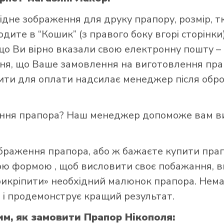
ідне зображення для друку прапору, розмір, т
ите в “Кошик” (з правого боку вгорі сторінки),
що Ви вірно вказали свою електронну пошту –
я, що Ваше замовлення на виготовлення прап
зити для оплати надсилає менеджер після обро
и прапор в інтернет-магазині Лакор:
ення прапора? Наш менеджер допоможе вам ви
ображення прапора, або ж бажаєте купити пра
ною формою
, щоб висловити своє побажання, в
прикріпити» необхідний малюнок прапора. Нем
 і продемонструє кращий результат.
им, як замовити Прапор Нікополя: