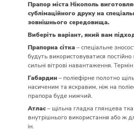
Прапор міста Нікополь виготовл
сублімаційного друку на спеціаль
зовнішнього середовища.
Виберіть варіант, який вам підхо
Прапорна сітка
– спеціальне зносос
будуть використовуватися постійно н
сильні вітрові навантаження. Термін
Габардин
– поліефірне полотно щільн
насиченим та яскравим, ніж на поліе
прапора буде нижчий.
Атлас
– щільна гладка глянцева тка
внутрішнього використання або ж для
ін.