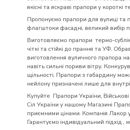
якісні та яскраві прапори у короткі т
Пропонуємо прапори для вулиці та п
флагштоки фасадні, великий вибір 
Виготовляємо прапори термо-субліма
чіткі та стійкі до прання та УФ. Обр
виготовлення вуличного прапора най
навіть сильні пориви вітру. Конкуру
щільності. Прапори з габардину можн
нейлону призначені лише для внутрі
Купуйте
Прапори України
,
Військов
Сіл України
у нашому
Магазині Прап
приємними цінами. Компанія Лакор у
Гарантуємо індивідуальний підхід ,