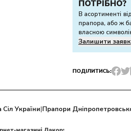
ПОТРІБНО?
В асортименті ві
прапора, або ж б
власною символі
Залишити заявк
ПОДІЛИТИСЬ:
 Сіл України
|
Прапори Дніпропетровсько
ернет-магазині Лакор: