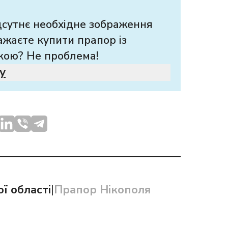
дсутнє необхідне зображення
ажаєте купити прапор із
кою? Не проблема!
у
ї області
|
Прапор Нікополя