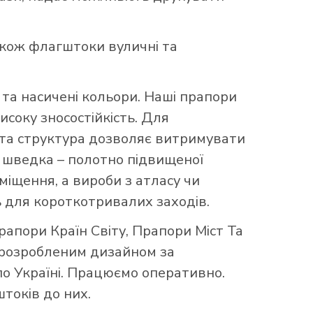
акож флагштоки вуличні та
та насичені кольори. Наші прапори
исоку зносостійкість. Для
аста структура дозволяє витримувати
що шведка – полотно підвищеної
міщення, а вироби з атласу чи
 для короткотривалих заходів.
рапори Країн Світу
,
Прапори Міст Та
 розробленим дизайном за
по Україні. Працюємо оперативно.
токів до них.