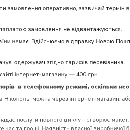
и замовлення оперативно, зазвичай термін в
сляплатою замовлення не відвантажуються.
аїни немає. Здійснюємо відправку Новою Пошт
ачує одержувач згідно тарифів перевізника.
сайті інтернет-магазину — 400 грн
орів в телефонному режимі, оскільки нео
 Нікополь можна через інтернет-магазин, аб
надає послуги повного циклу – створює макет,
 час та гроші. Наявність власної виробничої 