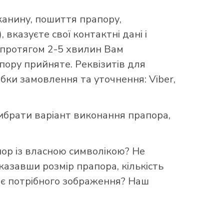
канину, пошиття прапору,
 вказуєте свої контактні дані і
 протягом 2-5 хвилин Вам
ору прийняте. Реквізитів для
бки замовлення та уточнення: Viber,
брати варіант виконання прапора,
пор із власною символікою? Не
казавши розмір прапора, кількість
ає потрібного зображення? Наш