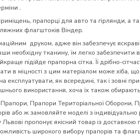
ерміни .
риміщень, прапорці для авто та гірлянди, а т
пляжних флагштоків Віндер.
ційним друком, адже він забезпечує яскраві 
авши необхідну тканину, їм легко забезпечити в
краще підійде прапорна сітка. Її дрібно-сітч
вати в міцності з цим матеріалом може хіба, 
а експлуатувати, як всередині, так і зовні при
шнього використання, хоча їх також обирають
і Прапори
,
Прапори Територіальної Оборони
,
П
орів
або ж замовляйте моделі з індивідуально
 Львові пропонує якісний товар із доставкою 
 можливість широкого вибору прапорів та флагш