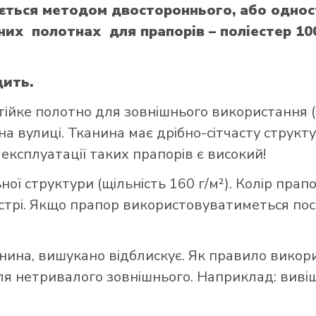
яється методом двостороннього, або одно
них полотнах для прапорів – поліестер 10
дить.
тійке полотно для зовнішнього використання (щ
а вулиці. Тканина має дрібно-сітчасту структ
 експлуатації таких прапорів є високий!
ої структури (щільність 160 г/м²). Колір прап
стрі. Якщо прапор використовуватиметься пост
нина, вишукано відблискує. Як правило викор
 нетривалого зовнішнього. Наприклад: вивішує