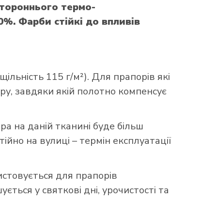
стороннього термо-
0%. Фарби стійкі до впливів
ільність 115 г/м²). Для прапорів які
уру, завдяки якій полотно компенсує
ора на даній тканині буде більш
ійно на вулиці – термін експлуатації
истовується для прапорів
ться у святкові дні, урочистості та