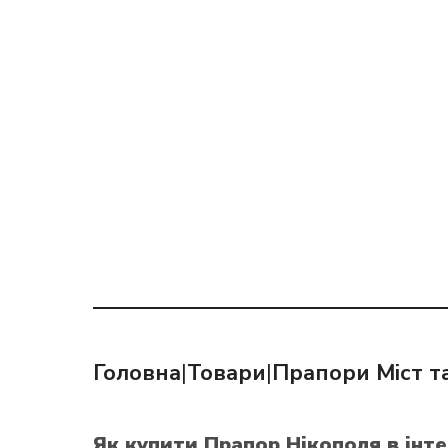
Головна
|
Товари
|
Прапори Міст та
Як купити Прапор Нікополя
в інт