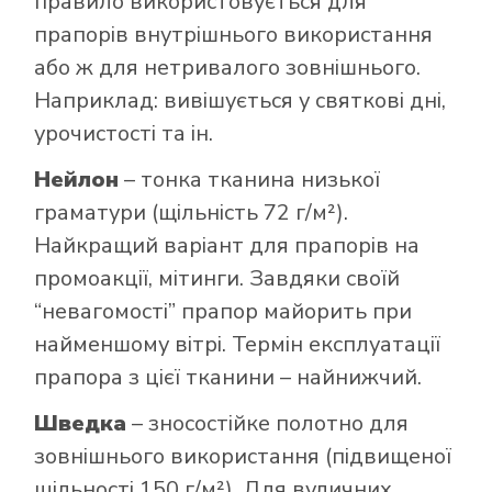
правило використовується для
прапорів внутрішнього використання
або ж для нетривалого зовнішнього.
Наприклад: вивішується у святкові дні,
урочистості та ін.
Нейлон
– тонка тканина низької
граматури (щільність 72 г/м²).
Найкращий варіант для прапорів на
промоакції, мітинги. Завдяки своїй
“невагомості” прапор майорить при
найменшому вітрі. Термін експлуатації
прапора з цієї тканини – найнижчий.
Шведка
– зносостійке полотно для
зовнішнього використання (підвищеної
щільності 150 г/м²). Для вуличних