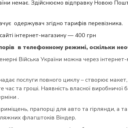
аїни немає. Здійснюємо відправку Новою Пошт
ачує одержувач згідно тарифів перевізника.
сайті інтернет-магазину — 400 грн
орів в телефонному режимі, оскільки нео
ерні Війська України можна через інтернет-м
надає послуги повного циклу – створює макет,
 час та гроші. Наявність власної виробничої 
ерміни .
риміщень, прапорці для авто та гірлянди, а т
пляжних флагштоків Віндер.