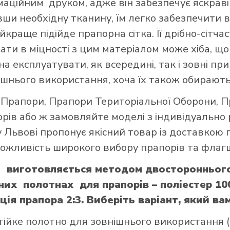
ційним друком, адже він забезпечує яскраві 
авши необхідну тканину, їм легко забезпечити в
краще підійде прапорна сітка. Її дрібно-сітч
вати в міцності з цим матеріалом може хіба, 
а експлуатувати, як всередині, так і зовні при
шнього використання, хоча їх також обирають
і Прапори
,
Прапори Територіальної Оборони
,
П
орів
або ж замовляйте моделі з індивідуально
 Львові пропонує якісний товар із доставкою 
 можливість широкого вибору прапорів та флагш
ни виготовляється методом двосторонньог
них полотнах для прапорів – поліестер 10
я прапора 2:3. Виберіть варіант, який ва
тійке полотно для зовнішнього використання (щ