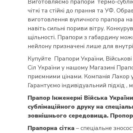
Виготовляємо прапори термо-субліма
чіткі та стійкі до прання та УФ. Обр
виготовлення вуличного прапора най
навіть сильні пориви вітру. Конкуру
щільності. Прапори з габардину можн
нейлону призначені лише для внутрі
Купуйте
Прапори України
,
Військов
Сіл України
у нашому
Магазині Прап
приємними цінами. Компанія Лакор у
Гарантуємо індивідуальний підхід ,
Прапор Інженерні Війська Украї
сублімаційного друку на спеціаль
зовнішнього середовища. Пропорці
Прапорна сітка
– спеціальне зносос