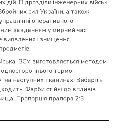
сумках
х дій. Підрозділи інженерних військ
Друк на записниках
Збройних сил України, а також
АПОРИ ПІДРОЗДІЛІВ РОЗВІДКИ
АПОРИ ОДЕСЬКОЇ ОБЛАСТІ
Друк на футболках
Друк на повербанках
управлінні оперативного
Друк та вишивка на кепках
АПОРИ РІВНЕНСЬКОЇ ОБЛАСТІ
вним завданням у мирний час
АПОРИ СИЛ ПІДТРИМКИ ЗСУ
Друк на рулетках
Друк на фартухах
е виявлення і знищення
ПРАПОРИ ТЕРНОПІЛЬСЬКОЇ ОБЛАСТІ
Друк на запальничках
АПОРИ ВСП
предметів.
Манішки
АПОРИ ХЕРСОНСЬКОЇ ОБЛАСТІ
ійська ЗСУ виготовляється методом
Друк шаликів
АПОРИ СБУ
 одностороннього термо-
АПОРИ ЧЕРКАСЬКОЇ ОБЛАСТІ
у на наступних тканинах. Виберіть
АПОРИ ЧЕРНІГІВСЬКОЇ ОБЛАСТІ
дходить. Фарби стійкі до впливів
ища. Пропорція прапора 2:3