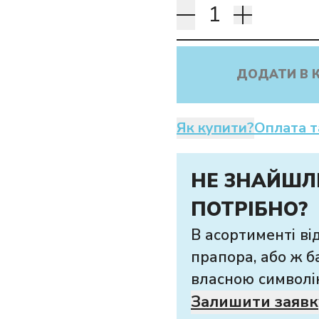
ДОДАТИ В 
Як купити?
Оплата т
НЕ ЗНАЙШЛ
ПОТРІБНО?
В асортименті ві
прапора, або ж б
власною символі
Залишити заявк