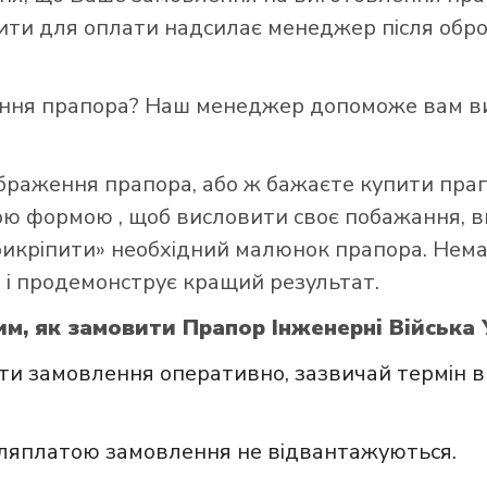
зити для оплати надсилає менеджер після обро
ення прапора? Наш менеджер допоможе вам ви
ображення прапора, або ж бажаєте купити пра
ною формою
, щоб висловити своє побажання, в
прикріпити» необхідний малюнок прапора. Нем
 і продемонструє кращий результат.
м, як замовити Прапор Інженерні Війська 
и замовлення оперативно, зазвичай термін в
сляплатою замовлення не відвантажуються.