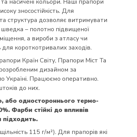
та насичені кольори. Наші прапори
исоку зносостійкість. Для
аста структура дозволяє витримувати
що шведка – полотно підвищеної
міщення, а вироби з атласу чи
 для короткотривалих заходів.
рапори Країн Світу
,
Прапори Міст Та
 розробленим дизайном за
по Україні. Працюємо оперативно.
токів до них.
о, або одностороннього термо-
0%. Фарби стійкі до впливів
м підходить.
ільність 115 г/м²). Для прапорів які