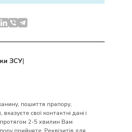
мки ЗСУ
|
канину, пошиття прапору,
 вказуєте свої контактні дані і
 протягом 2-5 хвилин Вам
ору прийняте. Реквізитів для