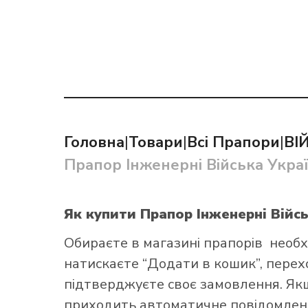
Як купит
Головна
|
Товари
|
Всі Прапори
|
ВІ
Прапор Інженерні Війська Укра
Як купити Прапор Інженерні Війс
Обираєте в
магазині прапорів
необх
натискаєте “Додати в кошик”, переход
підтверджуєте своє замовлення. Як
приходить автоматичне повідомленн