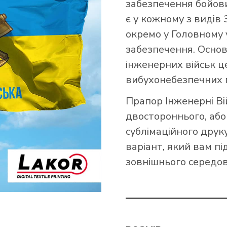
забезпечення бойови
є у кожному з видів 
ПРАПОРИ ССО ЗСУ
ПРАПОРИ МИКОЛАЇВСЬКОЇ ОБЛАСТІ
ПР
ПР
окремо у Головному 
ПРАПОРИ ПОЛТАВСЬКОЇ ОБЛАСТІ
ПР
забезпечення. Осно
ПРАПОРИ ІНТЕРНАЦІОНАЛЬНИХ ЛЕГІОНІВ ЗСУ
ПР
інженерних військ ц
ПРАПОРИ СУМСЬКОЇ ОБЛАСТІ
ПРАПОРИ КРАЇН АФРИКИ
ПРАПОРИ ДПСУ
ПР
вибухонебезпечних 
ПРАПОРИ ХАРКІВСЬКОЇ ОБЛАСТІ
ПР
Прапор Інженерні В
ПРАПОРИ МВС ТА НГ УКРАЇНИ
ПР
двостороннього, або
ПРАПОРИ ХМЕЛЬНИЦЬКОЇ ОБЛАСТІ
ПР
РА
сублімаційного друк
ПРАПОРИ ВИДІВ І СИЛ ЗСУ
ПРАПОРИ ЧЕРНІВЕЦЬКОЇ ОБЛАСТІ
ПР
варіант, який вам пі
зовнішнього середов