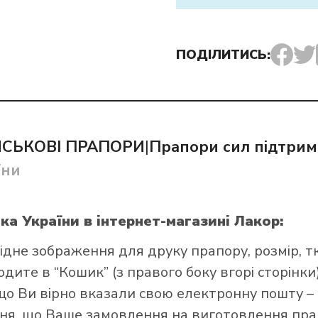
ПОДІЛИТИСЬ:
и прапор в інтернет-магазині Лакор:
ЙСЬКОВІ ПРАПОРИ
|
Прапори сил підтри
їни
ька України
в інтернет-магазині Лакор:
ідне зображення для друку прапору, розмір, т
ите в “Кошик” (з правого боку вгорі сторінки),
що Ви вірно вказали свою електронну пошту –
я, що Ваше замовлення на виготовлення прап