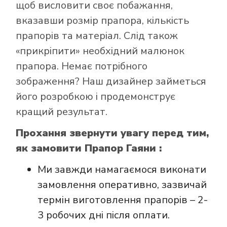
щоб висловити своє побажання,
вказавши розмір прапора, кількість
прапорів та матеріал. Слід також
«прикріпити» необхідний малюнок
Як купити прапор
прапора. Немає потрібного
в інтернет-
зображення? Наш дизайнер займеться
магазині Лакор:
його розробкою і продемонструє
кращий результат.
Прохання звернути увагу перед тим,
як замовити Прапор Гаяни :
Ми завжди намагаємося виконати
замовлення оперативно, зазвичай
термін виготовлення прапорів – 2-
3 робочих дні після оплати.