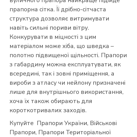
вуличного прапора найкраще підійде
прапорна сітка. Її дрібно-сітчаста
структура дозволяє витримувати
навіть сильні пориви вітру.
Конкурувати в міцності з цим
матеріалом може хіба, що шведка –
полотно підвищеної щільності. Прапори
з габардину можна експлуатувати, як
всередині, так і зовні приміщення, а
вироби з атласу чи нейлону призначені
лише для внутрішнього використання,
хоча їх також обирають для
короткотривалих заходів.
Купуйте
Прапори України
,
Військові
Прапори
,
Прапори Територіальної