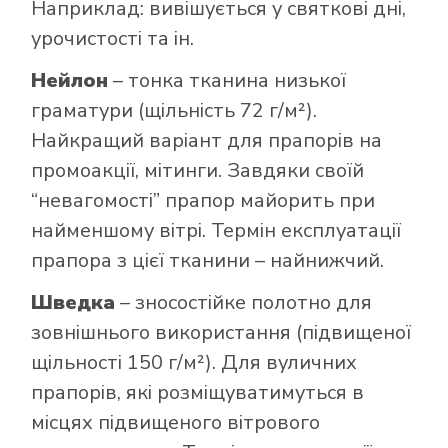
Наприклад: вивішується у святкові дні,
урочистості та ін.
Нейлон
– тонка тканина низької
граматури (щільність 72 г/м²).
Найкращий варіант для прапорів на
промоакції, мітинги. Завдяки своїй
“невагомості” прапор майорить при
найменшому вітрі. Термін експлуатації
прапора з цієї тканини – найнижчий.
Шведка
– зносостійке полотно для
зовнішнього використання (підвищеної
щільності 150 г/м²). Для вуличних
прапорів, які розміщуватимуться в
місцях підвищеного вітрового