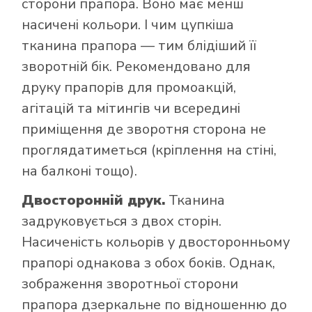
сторони прапора. Воно має менш
насичені кольори. І чим цупкіша
тканина прапора — тим блідіший її
зворотній бік. Рекомендовано для
друку прапорів для промоакцій,
агітацій та мітингів чи всередині
приміщення де зворотня сторона не
проглядатиметься (кріплення на стіні,
на балконі тощо).
Двосторонній друк.
Тканина
задруковується з двох сторін.
Насиченість кольорів у двосторонньому
прапорі однакова з обох боків. Однак,
зображення зворотньої сторони
прапора дзеркальне по відношенню до