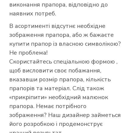
виконання прапора, відповідно до
наявних потреб.
В асортименті відсутнє необхідне
зображення прапора, або ж бажаєте
купити прапор із власною символікою?
Не проблема!
Скористайтесь
спеціальною формою
,
щоб висловити своє побажання,
вказавши розмір прапора, кількість
Як купити прапор
прапорів та матеріал. Слід також
в інтернет-
«прикріпити» необхідний малюнок
магазині Лакор:
прапора. Немає потрібного
зображення? Наш дизайнер займеться
його розробкою і продемонструє
кращий результат.