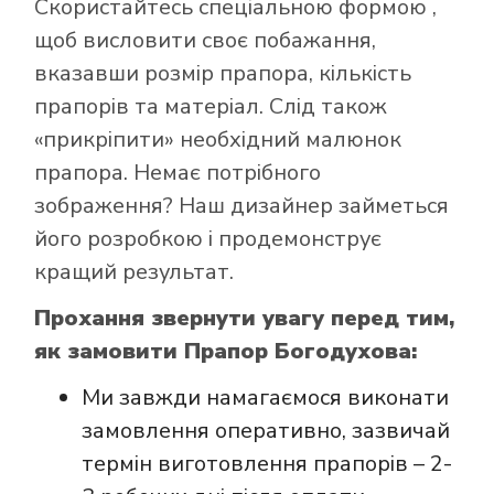
Скористайтесь
спеціальною формою
,
щоб висловити своє побажання,
вказавши розмір прапора, кількість
прапорів та матеріал. Слід також
Як купити прапор
«прикріпити» необхідний малюнок
в інтернет-
прапора. Немає потрібного
магазині Лакор:
зображення? Наш дизайнер займеться
його розробкою і продемонструє
кращий результат.
Прохання звернути увагу перед тим,
як замовити Прапор Богодухова:
Ми завжди намагаємося виконати
замовлення оперативно, зазвичай
термін виготовлення прапорів – 2-