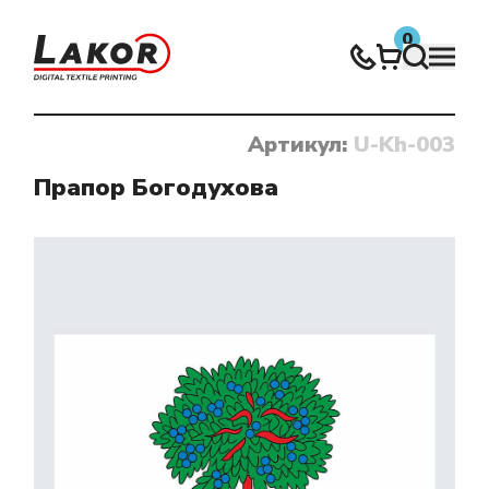
0
Артикул:
U-Kh-003
Нічого не знайдено
Прапор Богодухова