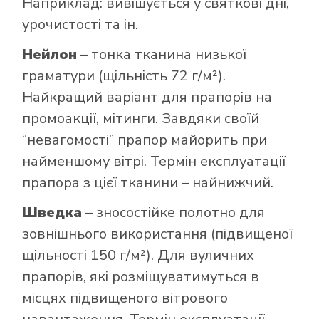
Наприклад: вивішується у святкові дні,
урочистості та ін.
Нейлон
– тонка тканина низької
граматури (щільність 72 г/м²).
Найкращий варіант для прапорів на
промоакції, мітинги. Завдяки своїй
“невагомості” прапор майорить при
найменшому вітрі. Термін експлуатації
прапора з цієї тканини – найнижчий.
Шведка
– зносостійке полотно для
зовнішнього використання (підвищеної
щільності 150 г/м²). Для вуличних
прапорів, які розміщуватимуться в
місцях підвищеного вітрового