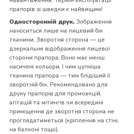
навантаження. Термін експлуатації
прапорів зі шведки є найвищим!
Односторонній друк.
Зображення
наноситься лише на лицевий бік
тканини. Зворотня сторона — це
дзеркальне відображення лицевої
сторони прапора. Воно має менш
насичені кольори. І чим цупкіша
тканина прапора — тим блідіший її
зворотній бік. Рекомендовано для
друку прапорів для промоакцій,
агітацій та мітингів чи всередині
приміщення де зворотня сторона не
проглядатиметься (кріплення на стіні,
на балконі тощо).