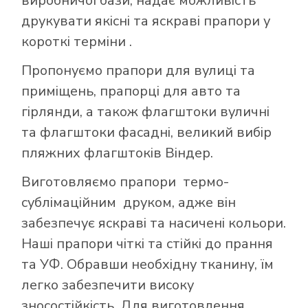
виробничої бази, надає можливість
друкувати якісні та яскраві прапори у
короткі терміни .
Пропонуємо прапори для вулиці та
приміщень, прапорці для авто та
гірлянди, а також флагштоки вуличні
та флагштоки фасадні, великий вибір
пляжних флагштоків Віндер.
Виготовляємо прапори термо-
сублімаційним друком, адже він
забезпечує яскраві та насичені кольори.
Наші прапори чіткі та стійкі до прання
та УФ. Обравши необхідну тканину, їм
легко забезпечити високу
зносостійкість. Для виготовлення