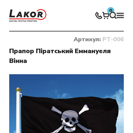
0
Артикул:
PT-006
Нічого не знайдено
Прапор Піратський Еммануеля
Вінна