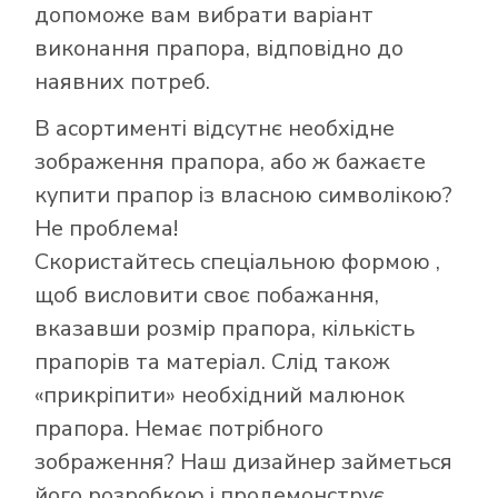
допоможе вам вибрати варіант
виконання прапора, відповідно до
наявних потреб.
В асортименті відсутнє необхідне
зображення прапора, або ж бажаєте
купити прапор із власною символікою?
Не проблема!
Скористайтесь
спеціальною формою
,
щоб висловити своє побажання,
Як купити прапор
вказавши розмір прапора, кількість
в інтернет-
прапорів та матеріал. Слід також
магазині Лакор:
«прикріпити» необхідний малюнок
прапора. Немає потрібного
зображення? Наш дизайнер займеться
його розробкою і продемонструє