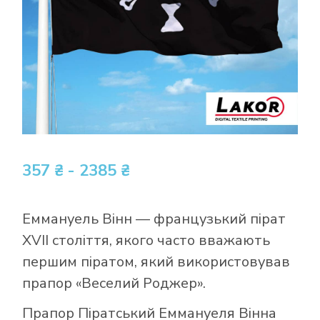
357 ₴ - 2385 ₴
Еммануель Вінн — французький пірат
XVII століття, якого часто вважають
першим піратом, який використовував
прапор «Веселий Роджер».
Прапор Піратський Еммануеля Вінна