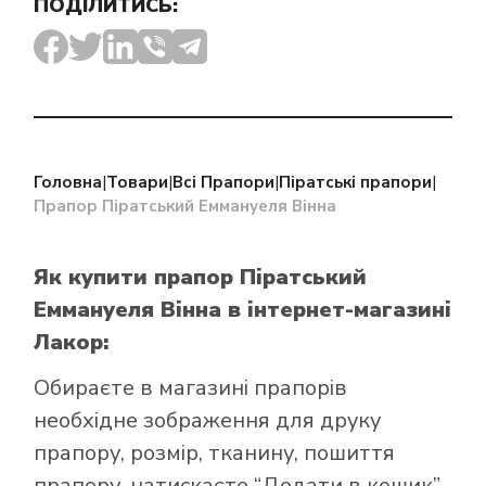
ПОДІЛИТИСЬ:
Головна
|
Товари
|
Всі Прапори
|
Піратські прапори
|
Прапор Піратський Еммануеля Вінна
Як купити прапор Піратський
Еммануеля Вінна
в інтернет-магазині
Лакор:
Обираєте в
магазині прапорів
необхідне зображення для друку
прапору, розмір, тканину, пошиття
прапору, натискаєте “Додати в кошик”,