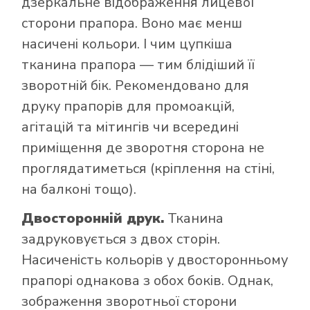
дзеркальне відображення лицевої
сторони прапора. Воно має менш
насичені кольори. І чим цупкіша
тканина прапора — тим блідіший її
зворотній бік. Рекомендовано для
друку прапорів для промоакцій,
агітацій та мітингів чи всередині
приміщення де зворотня сторона не
проглядатиметься (кріплення на стіні,
на балконі тощо).
Двосторонній друк.
Тканина
задруковується з двох сторін.
Насиченість кольорів у двосторонньому
прапорі однакова з обох боків. Однак,
зображення зворотньої сторони