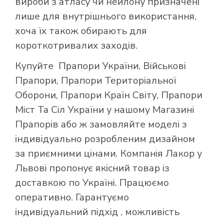
вироби з атласу чи нейлону призначені
лише для внутрішнього використання,
хоча їх також обирають для
короткотривалих заходів.
Купуйте
Прапори України
,
Військові
Прапори
,
Прапори Територіальної
Оборони
,
Прапори Країн Світу
,
Прапори
Міст Та Сіл України
у нашому
Магазині
Прапорів
або ж замовляйте моделі з
індивідуально розробленим дизайном
за приємними цінами. Компанія Лакор у
Львові пропонує якісний товар із
доставкою по Україні. Працюємо
оперативно. Гарантуємо
індивідуальний підхід , можливість