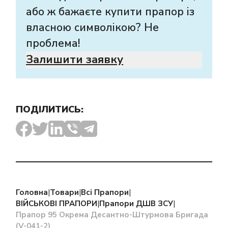
або ж бажаєте купити прапор із
власною символікою? Не
проблема!
Залишити заявку
ПОДІЛИТИСЬ:
Головна
|
Товари
|
Всі Прапори
|
ВІЙСЬКОВІ ПРАПОРИ
|
Прапори ДШВ ЗСУ
|
Прапор 95 Окрема Десантно-Штурмова Бригада
(V-041-2)