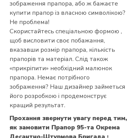
зображення прапора, або ж бажаєте
в інтернет-
купити прапор із власною символікою?
магазині Лакор:
Не проблема!
Скористайтесь
спеціальною формою
,
щоб висловити своє побажання,
вказавши розмір прапора, кількість
прапорів та матеріал. Слід також
«прикріпити» необхідний малюнок
прапора. Немає потрібного
зображення? Наш дизайнер займеться
його розробкою і продемонструє
кращий результат.
Прохання звернути увагу перед тим,
як замовити Прапор 95-та Окрема
Десантно-Штурмова Бригада :