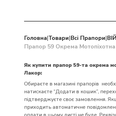
Головна
|
Товари
|
Всі Прапори
|
ВІ
Як купит
Прапор 59 Окрема Мотопіхотна
Як купити прапор 59-та окрема м
Лакор:
Обираєте в
магазині прапорів
необх
натискаєте “Додати в кошик”, переход
підтверджуєте своє замовлення. Як
приходить автоматичне повідомленн
оплати в цьому листі не буде. Рекві