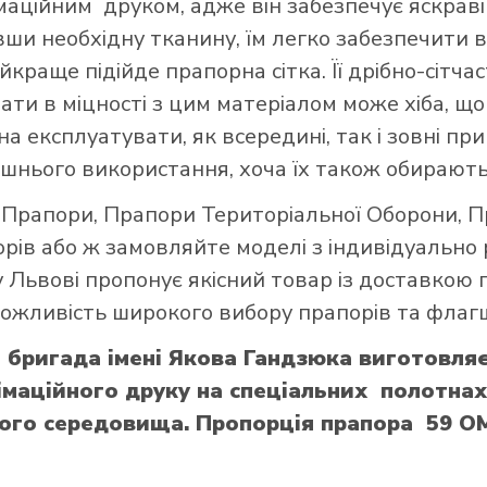
ційним друком, адже він забезпечує яскраві 
авши необхідну тканину, їм легко забезпечити в
краще підійде прапорна сітка. Її дрібно-сітч
вати в міцності з цим матеріалом може хіба, 
а експлуатувати, як всередині, так і зовні при
шнього використання, хоча їх також обирають
і Прапори
,
Прапори Територіальної Оборони
,
П
орів
або ж замовляйте моделі з індивідуально
 Львові пропонує якісний товар із доставкою 
 можливість широкого вибору прапорів та флагш
 бригада імені Якова Гандзюка виготовля
маційного друку на спеціальних полотнах 
ього середовища. Пропорція прапора 59 ОМП