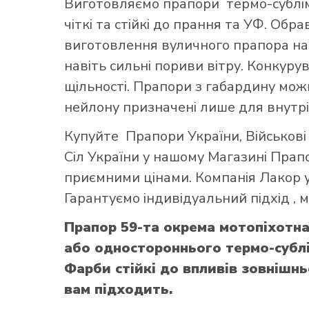
Виготовляємо прапори термо-субліма
чіткі та стійкі до прання та УФ. Обр
виготовлення вуличного прапора най
навіть сильні пориви вітру. Конкуру
щільності. Прапори з габардину можн
нейлону призначені лише для внутрі
Купуйте
Прапори України
,
Військов
Сіл України
у нашому
Магазині Прап
приємними цінами. Компанія Лакор у
Гарантуємо індивідуальний підхід ,
Прапор 59-та окрема мотопіхотна
або одностороннього термо-сублі
Фарби стійкі до впливів зовнішн
вам підходить.