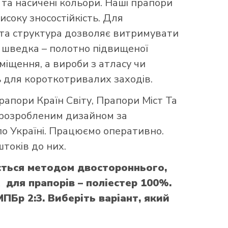
та насичені кольори. Наші прапори
исоку зносостійкість. Для
аста структура дозволяє витримувати
що шведка – полотно підвищеної
міщення, а вироби з атласу чи
 для короткотривалих заходів.
рапори Країн Світу
,
Прапори Міст Та
 розробленим дизайном за
по Україні. Працюємо оперативно.
токів до них.
ється методом двостороннього,
для прапорів – поліестер 100%.
Бр 2:3. Виберіть варіант, який