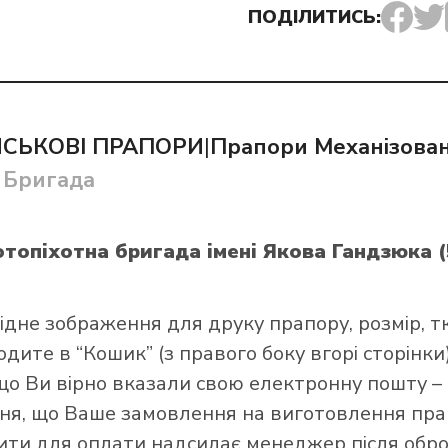
ПОДІЛИТИСЬ:
ЙСЬКОВІ ПРАПОРИ
|
Прапори Механізован
и прапор в інтернет-магазині Лакор:
 Бригада
отопіхотна бригада імені Якова Гандзюка
ідне зображення для друку прапору, розмір, т
ите в “Кошик” (з правого боку вгорі сторінки),
що Ви вірно вказали свою електронну пошту –
я, що Ваше замовлення на виготовлення прап
зити для оплати надсилає менеджер після обро