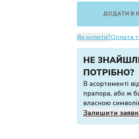
ДОДАТИ В 
Як купити?
Оплата т
НЕ ЗНАЙШЛ
ПОТРІБНО?
В асортименті ві
прапора, або ж б
власною символі
Залишити заявк