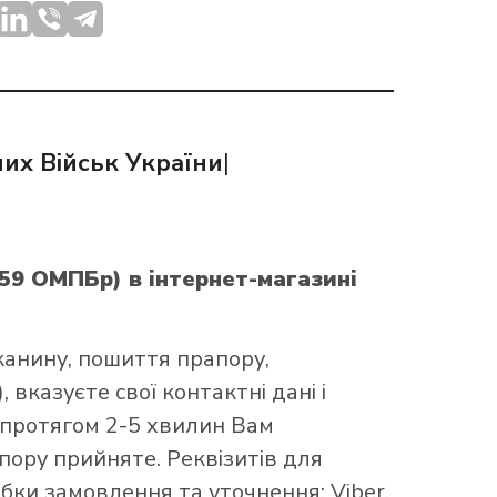
их Військ України
|
 (59 ОМПБр)
в інтернет-магазині
канину, пошиття прапору,
 вказуєте свої контактні дані і
 протягом 2-5 хвилин Вам
ору прийняте. Реквізитів для
бки замовлення та уточнення: Viber,