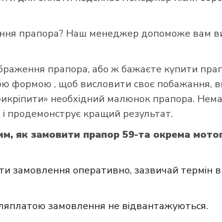
ення прапора? Наш менеджер допоможе вам ви
ображення прапора, або ж бажаєте купити пра
ною формою
, щоб висловити своє побажання, в
прикріпити» необхідний малюнок прапора. Нем
 і продемонструє кращий результат.
им, як замовити прапор 59-та окрема мото
и замовлення оперативно, зазвичай термін в
сляплатою замовлення не відвантажуються.