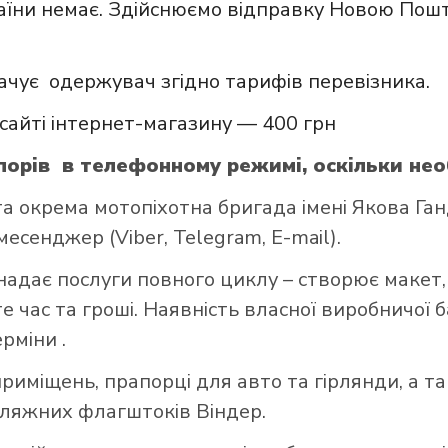
аїни немає. Здійснюємо відправку Новою Пошт
ачує одержувач згідно тарифів перевізника.
сайті інтернет-магазину — 400 грн
орів в телефонному режимі, оскільки нео
 окрема мотопіхотна бригада імені Якова Га
есенджер (Viber, Telegram, E-mail).
надає послуги повного циклу – створює макет,
 час та гроші. Наявність власної виробничої 
ерміни .
риміщень, прапорці для авто та гірлянди, а т
пляжних флагштоків Віндер.