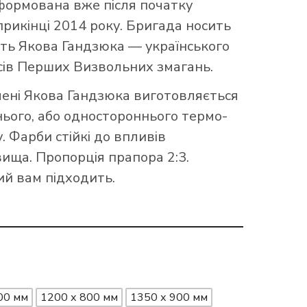
сумках
формована вже після початку
Друк на записниках
наприкінці 2014 року. Бригада носить
АПОРИ ПІДРОЗДІЛІВ РОЗВІДКИ
АПОРИ ОДЕСЬКОЇ ОБЛАСТІ
Друк на футболках
Друк на повербанках
сть Якова Гандзюка — українського
Друк та вишивка на кепках
АПОРИ РІВНЕНСЬКОЇ ОБЛАСТІ
асів Перших Визвольних змагань.
АПОРИ СИЛ ПІДТРИМКИ ЗСУ
Друк на рулетках
Друк на фартухах
ПРАПОРИ ТЕРНОПІЛЬСЬКОЇ ОБЛАСТІ
ені Якова Гандзюка виготовляється
Друк на запальничках
АПОРИ ВСП
Манішки
ього, або одностороннього термо-
АПОРИ ХЕРСОНСЬКОЇ ОБЛАСТІ
. Фарби стійкі до впливів
Друк шаликів
АПОРИ СБУ
ища. Пропорція прапора 2:3.
АПОРИ ЧЕРКАСЬКОЇ ОБЛАСТІ
ий вам підходить.
АПОРИ ЧЕРНІГІВСЬКОЇ ОБЛАСТІ
00 мм
1200 х 800 мм
1350 х 900 мм