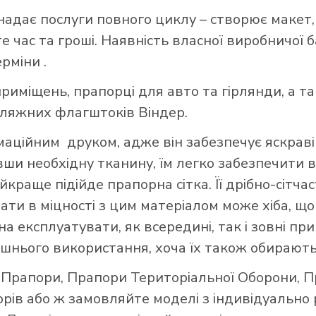
надає послуги повного циклу – створює макет,
 час та гроші. Наявність власної виробничої 
ерміни .
риміщень, прапорці для авто та гірлянди, а т
пляжних флагштоків Віндер.
ційним друком, адже він забезпечує яскраві 
авши необхідну тканину, їм легко забезпечити в
краще підійде прапорна сітка. Її дрібно-сітч
вати в міцності з цим матеріалом може хіба, 
а експлуатувати, як всередині, так і зовні при
шнього використання, хоча їх також обирають
і Прапори
,
Прапори Територіальної Оборони
,
П
орів
або ж замовляйте моделі з індивідуально