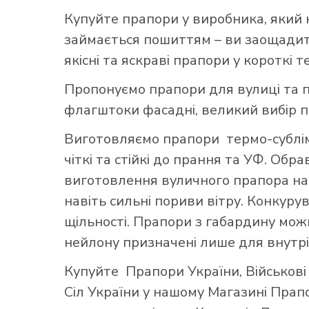
Купуйте прапори у виробника, який 
займається пошиттям – ви заощадите
якісні та яскраві прапори у короткі т
Пропонуємо прапори для вулиці та п
флагштоки фасадні, великий вибір 
Виготовляємо прапори термо-субліма
чіткі та стійкі до прання та УФ. Обр
виготовлення вуличного прапора най
навіть сильні пориви вітру. Конкуру
щільності. Прапори з габардину можн
нейлону призначені лише для внутрі
Купуйте
Прапори України
,
Військов
Сіл України
у нашому
Магазині Прап