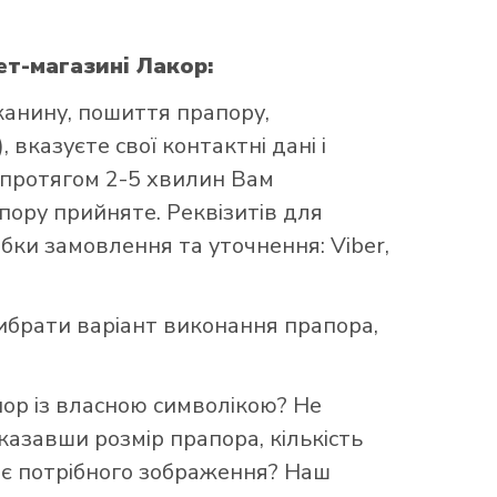
ет-магазині Лакор:
канину, пошиття прапору,
 вказуєте свої контактні дані і
 протягом 2-5 хвилин Вам
ору прийняте. Реквізитів для
бки замовлення та уточнення: Viber,
брати варіант виконання прапора,
пор із власною символікою? Не
казавши розмір прапора, кількість
ає потрібного зображення? Наш