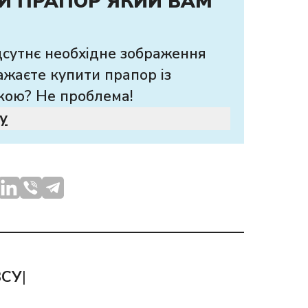
И ПРАПОР ЯКИЙ ВАМ
дсутнє необхідне зображення
ажаєте купити прапор із
кою? Не проблема!
у
ЗСУ
|