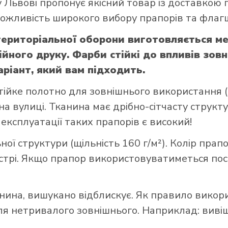
 Львові пропонує якісний товар із доставкою 
 можливість широкого вибору прапорів та флагш
територіальної оборони виготовляється м
йного друку. Фарби стійкі до впливів зов
аріант, який вам підходить.
тійке полотно для зовнішнього використання (щ
а вулиці. Тканина має дрібно-сітчасту структ
 експлуатації таких прапорів є високий!
ої структури (щільність 160 г/м²). Колір прап
стрі. Якщо прапор використовуватиметься пост
нина, вишукано відблискує. Як правило викор
 нетривалого зовнішнього. Наприклад: вивішує