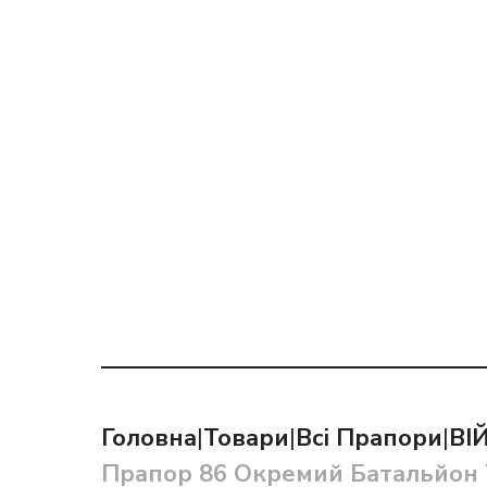
Головна
|
Товари
|
Всі Прапори
|
ВІ
Прапор 86 Окремий Батальйон 