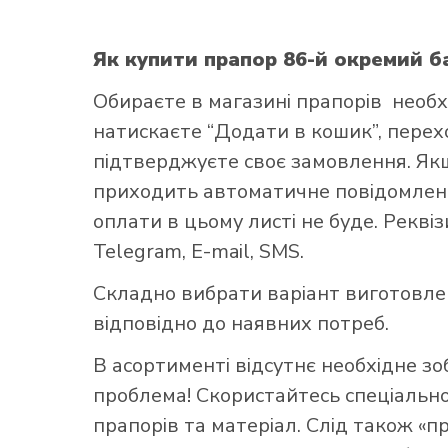
Як купити прапор 86-й окремий 
Обираєте в
магазині прапорів
необх
натискаєте “Додати в кошик”, переход
підтверджуєте своє замовлення. Як
Як купит
приходить автоматичне повідомленн
оплати в цьому листі не буде. Рекві
Telegram, E-mail, SMS.
Складно вибрати варіант виготовл
відповідно до наявних потреб.
В асортименті відсутнє необхідне з
проблема! Скористайтесь
спеціаль
прапорів та матеріал. Слід також «