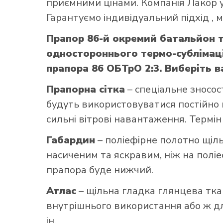
приємними цінами. Компанія Лакор у
Гарантуємо індивідуальний підхід ,
Прапор 86-й окремий батальйон 
одностороннього термо-сублімаці
прапора 86 ОБТрО 2:3. Виберіть в
Прапорна сітка
– спеціальне зносос
будуть використовуватися постійно н
сильні вітрові навантаження. Термін
Габардин
– поліефірне полотно щільн
насиченим та яскравим, ніж на поліе
прапора буде нижчий.
Атлас
– щільна гладка глянцева тка
внутрішнього використання або ж для
ін.