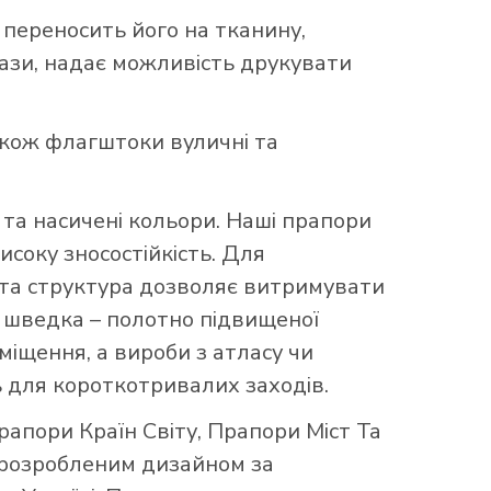
 переносить його на тканину,
бази, надає можливість друкувати
акож флагштоки вуличні та
та насичені кольори. Наші прапори
исоку зносостійкість. Для
аста структура дозволяє витримувати
що шведка – полотно підвищеної
міщення, а вироби з атласу чи
 для короткотривалих заходів.
рапори Країн Світу
,
Прапори Міст Та
 розробленим дизайном за