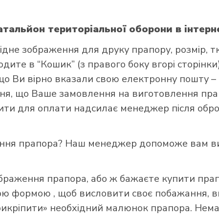
батальйон територіальної оборони
в інтерн
ідне зображення для друку прапору, розмір, т
ите в “Кошик” (з правого боку вгорі сторінки),
що Ви вірно вказали свою електронну пошту –
и прапор в інтернет-магазині Лакор:
я, що Ваше замовлення на виготовлення прап
зити для оплати надсилає менеджер після обро
ення прапора? Наш менеджер допоможе вам ви
ображення прапора, або ж бажаєте купити пра
ною формою
, щоб висловити своє побажання, в
прикріпити» необхідний малюнок прапора. Нем