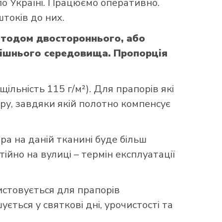
по Україні. Працюємо оперативно.
токів до них.
етодом двостороннього, або
нішнього середовища. Пропорція
ільність 115 г/м²). Для прапорів які
уру, завдяки якій полотно компенсує
ора на даній тканині буде більш
ійно на вулиці – термін експлуатації
истовується для прапорів
ться у святкові дні, урочистості та