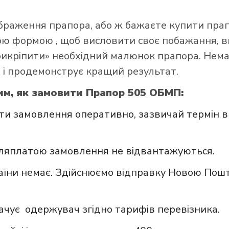
ображення прапора, або ж бажаєте купити пра
ною формою
, щоб висловити своє побажання, в
прикріпити» необхідний малюнок прапора. Нем
 і продемонструє кращий результат.
им, як замовити Прапор 505 ОБМП:
и замовлення оперативно, зазвичай термін в
сляплатою замовлення не відвантажуються.
аїни немає. Здійснюємо відправку Новою Пошт
ачує одержувач згідно тарифів перевізника.