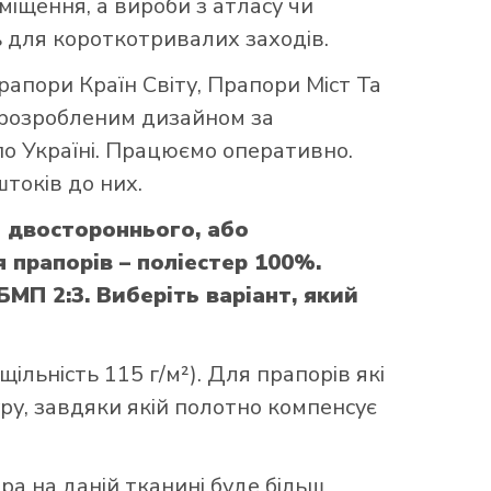
міщення, а вироби з атласу чи
 для короткотривалих заходів.
рапори Країн Світу
,
Прапори Міст Та
 розробленим дизайном за
по Україні. Працюємо оперативно.
токів до них.
 двостороннього, або
прапорів – поліестер 100%.
МП 2:3. Виберіть варіант, який
ільність 115 г/м²). Для прапорів які
уру, завдяки якій полотно компенсує
ора на даній тканині буде більш