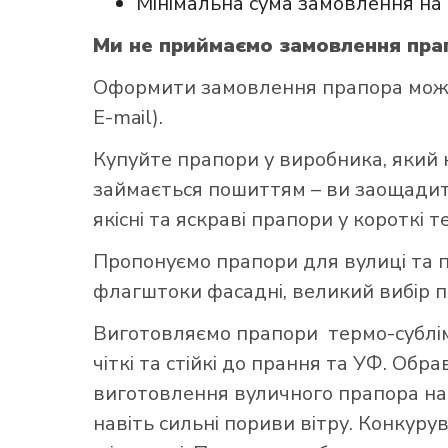
Мінімальна сума замовлення на 
Ми не приймаємо замовлення прап
Оформити замовлення прапора можна 
E-mail).
Купуйте прапори у виробника, який 
займається пошиттям – ви заощадите
якісні та яскраві прапори у короткі т
Пропонуємо прапори для вулиці та п
флагштоки фасадні, великий вибір 
Виготовляємо прапори термо-субліма
чіткі та стійкі до прання та УФ. Обр
виготовлення вуличного прапора най
навіть сильні пориви вітру. Конкуру