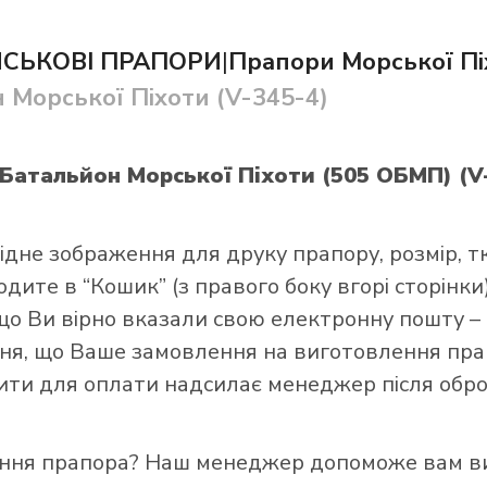
ЙСЬКОВІ ПРАПОРИ
|
Прапори Морської П
Морської Піхоти (V-345-4)
Батальйон Морської Піхоти (505 ОБМП) (V
и прапор в інтернет-магазині Лакор:
ідне зображення для друку прапору, розмір, т
ите в “Кошик” (з правого боку вгорі сторінки),
що Ви вірно вказали свою електронну пошту –
я, що Ваше замовлення на виготовлення прап
зити для оплати надсилає менеджер після обро
ення прапора? Наш менеджер допоможе вам ви