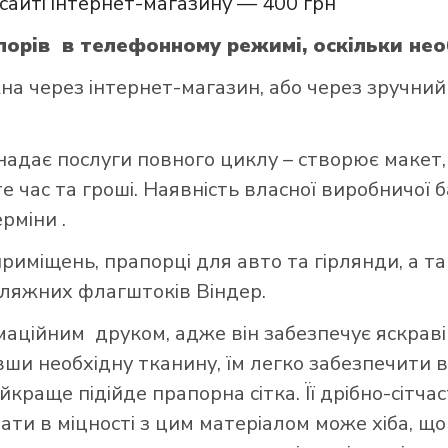
сайті інтернет-магазину — 400 грн
орів в телефонному режимі, оскільки нео
через інтернет-магазин, або через зручний д
надає послуги повного циклу – створює макет,
 час та гроші. Наявність власної виробничої 
ерміни .
риміщень, прапорці для авто та гірлянди, а т
пляжних флагштоків Віндер.
ційним друком, адже він забезпечує яскраві 
авши необхідну тканину, їм легко забезпечити в
краще підійде прапорна сітка. Її дрібно-сітч
вати в міцності з цим матеріалом може хіба, 