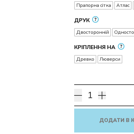
Прапорна сітка
Атлас
ДРУК
Двосторонній
Односто
КРІПЛЕННЯ НА
Древко
Люверси
ДОДАТИ В 