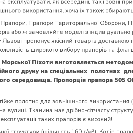
а експлуатувати, як всередині, так і зовні при
шнього використання, хоча їх також обирають
і Прапори
,
Прапори Територіальної Оборони
,
П
орів
або ж замовляйте моделі з індивідуально
 Львові пропонує якісний товар із доставкою 
 можливість широкого вибору прапорів та флагш
 Морської Піхоти виготовляється методом
йного друку на спеціальних полотнах для 
ого середовища. Пропорція прапора 505 ОБ
тійке полотно для зовнішнього використання (щ
а вулиці. Тканина має дрібно-сітчасту структ
 експлуатації таких прапорів є високий!
ої структури (щільність 160 г/м²). Колір прап