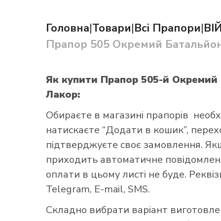
Головна
|
Товари
|
Всі Прапори
|
ВІ
Прапор 505 Окремий Батальйон 
Як купити Прапор 505-й Окремий 
Як купит
Лакор:
Обираєте в
магазині прапорів
необх
натискаєте “Додати в кошик”, переход
підтверджуєте своє замовлення. Як
приходить автоматичне повідомленн
оплати в цьому листі не буде. Рекві
Telegram, E-mail, SMS.
Складно вибрати варіант виготовл