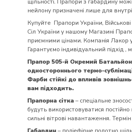
щільності. Прапори з габардину можн
нейлону призначені лише для внутрі
Купуйте
Прапори України
,
Військов
Сіл України
у нашому
Магазині Прап
приємними цінами. Компанія Лакор у
Гарантуємо індивідуальний підхід ,
Прапор 505-й Окремий Батальйон
одностороннього термо-сублімаці
Фарби стійкі до впливів зовнішнь
вам підходить.
Прапорна сітка
– спеціальне зносос
будуть використовуватися постійно н
сильні вітрові навантаження. Термін
Габардин
– поліефірне полотно щільн