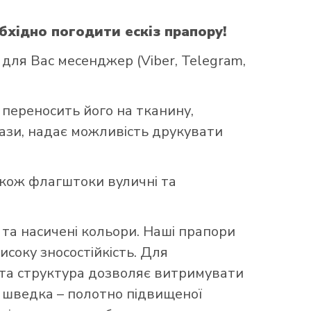
бхідно погодити ескіз прапору!
ля Вас месенджер (Viber, Telegram,
 переносить його на тканину,
бази, надає можливість друкувати
акож флагштоки вуличні та
та насичені кольори. Наші прапори
исоку зносостійкість. Для
аста структура дозволяє витримувати
що шведка – полотно підвищеної