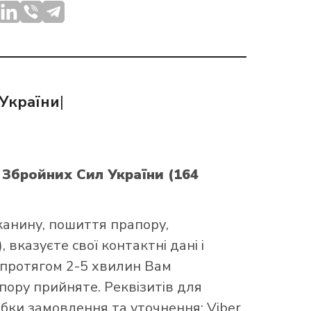
України
|
 Збройних Сил України (164
канину, пошиття прапору,
 вказуєте свої контактні дані і
 протягом 2-5 хвилин Вам
ору прийняте. Реквізитів для
бки замовлення та уточнення: Viber,