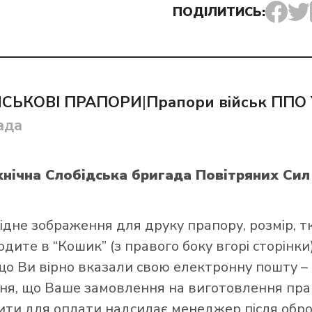
ПОДІЛИТИСЬ:
ЙСЬКОВІ ПРАПОРИ
|
Прапори військ ППО 
и прапор в інтернет-магазині Лакор:
ада
хнічна Слобідська бригада Повітряних Сил
ідне зображення для друку прапору, розмір, т
ите в “Кошик” (з правого боку вгорі сторінки),
що Ви вірно вказали свою електронну пошту –
я, що Ваше замовлення на виготовлення прап
зити для оплати надсилає менеджер після обро