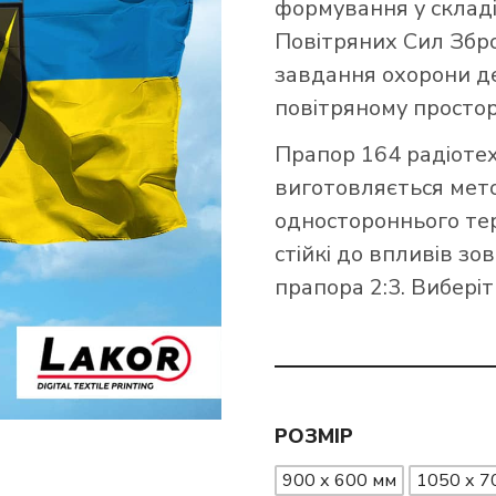
формування у складі
Повітряних Сил Збр
ПРАПОРИ ССО ЗСУ
ПРАПОРИ МИКОЛАЇВСЬКОЇ ОБЛАСТІ
ПР
ПР
завдання охорони д
ПРАПОРИ ПОЛТАВСЬКОЇ ОБЛАСТІ
ПР
повітряному простор
ПРАПОРИ ІНТЕРНАЦІОНАЛЬНИХ ЛЕГІОНІВ ЗСУ
ПР
ПРАПОРИ СУМСЬКОЇ ОБЛАСТІ
ПРАПОРИ КРАЇН АФРИКИ
Прапор 164 радіотех
ПРАПОРИ ДПСУ
ПР
виготовляється мет
ПРАПОРИ ХАРКІВСЬКОЇ ОБЛАСТІ
ПР
одностороннього тер
ПРАПОРИ МВС ТА НГ УКРАЇНИ
ПР
стійкі до впливів з
ПРАПОРИ ХМЕЛЬНИЦЬКОЇ ОБЛАСТІ
ПР
РА
прапора 2:3. Виберіт
ПРАПОРИ ВИДІВ І СИЛ ЗСУ
ПРАПОРИ ЧЕРНІВЕЦЬКОЇ ОБЛАСТІ
ПР
РОЗМІР
900 х 600 мм
1050 х 7