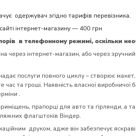
ачує одержувач згідно тарифів перевізника.
сайті інтернет-магазину — 400 грн
орів в телефонному режимі, оскільки нео
через інтернет-магазин, або через зручний д
надає послуги повного циклу – створює макет,
 час та гроші. Наявність власної виробничої 
ерміни .
риміщень, прапорці для авто та гірлянди, а т
пляжних флагштоків Віндер.
ційним друком, адже він забезпечує яскраві 