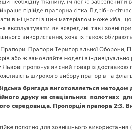
авши необхідну тканину, їм легко забезпечити в
краще підійде прапорна сітка. Її дрібно-сітч
вати в міцності з цим матеріалом може хіба, 
а експлуатувати, як всередині, так і зовні при
шнього використання, хоча їх також обирають
і Прапори
,
Прапори Територіальної Оборони
,
П
орів
або ж замовляйте моделі з індивідуально
 Львові пропонує якісний товар із доставкою 
 можливість широкого вибору прапорів та флагш
бідська бригада виготовляється методом 
йного друку на спеціальних полотнах для 
ого середовища. Пропорція прапора 2:3. Ви
тійке полотно для зовнішнього використання (щ