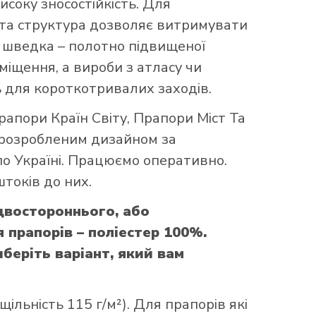
исоку зносостійкість. Для
аста структура дозволяє витримувати
що шведка – полотно підвищеної
міщення, а вироби з атласу чи
 для короткотривалих заходів.
рапори Країн Світу
,
Прапори Міст Та
 розробленим дизайном за
по Україні. Працюємо оперативно.
токів до них.
двостороннього, або
прапорів – поліестер 100%.
беріть варіант, який вам
ільність 115 г/м²). Для прапорів які