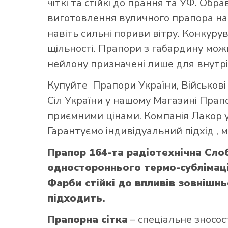
чіткі та стійкі до прання та УФ. Обр
виготовлення вуличного прапора най
навіть сильні пориви вітру. Конкуру
щільності. Прапори з габардину можн
нейлону призначені лише для внутрі
Купуйте
Прапори України
,
Військов
Сіл України
у нашому
Магазині Прап
приємними цінами. Компанія Лакор у
Гарантуємо індивідуальний підхід ,
Прапор 164-та радіотехнічна Сло
одностороннього термо-сублімаці
Фарби стійкі до впливів зовнішнь
підходить.
Прапорна сітка
– спеціальне зносос