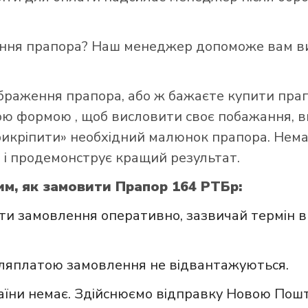
ення прапора? Наш менеджер допоможе вам ви
ображення прапора, або ж бажаєте купити пра
ною формою
, щоб висловити своє побажання, в
прикріпити» необхідний малюнок прапора. Нем
 і продемонструє кращий результат.
им, як замовити Прапор 164 РТБр:
и замовлення оперативно, зазвичай термін в
сляплатою замовлення не відвантажуються.
аїни немає. Здійснюємо відправку Новою Пошт