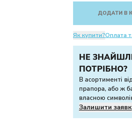
ДОДАТИ В 
Як купити?
Оплата т
НЕ ЗНАЙШЛ
ПОТРІБНО?
В асортименті ві
прапора, або ж б
власною символі
Залишити заявк