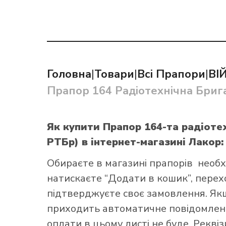
Головна
|
Товари
|
Всі Прапори
|
ВІ
Як купит
Прапор 164 Радіотехнічна Бриг
Як купити Прапор 164-та радіоте
РТБр)
в інтернет-магазині Лакор:
Обираєте в
магазині прапорів
необх
натискаєте “Додати в кошик”, переход
підтверджуєте своє замовлення. Як
приходить автоматичне повідомленн
оплати в цьому листі не буде. Рекві