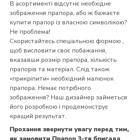
В асортименті відсутнє необхідне
зображення прапора, або ж бажаєте
Як купити прапор
купити прапор із власною символікою?
в інтернет-
Не проблема!
магазині Лакор:
Скористайтесь
спеціальною формою
,
щоб висловити своє побажання,
вказавши розмір прапора, кількість
прапорів та матеріал. Слід також
«прикріпити» необхідний малюнок
прапора. Немає потрібного
зображення? Наш дизайнер займеться
його розробкою і продемонструє
кращий результат.
Прохання звернути увагу перед тим,
як замовити Прапор 3-тя бригада