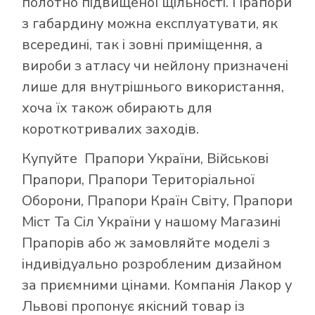
полотно підвищеної щільності. Прапори
з габардину можна експлуатувати, як
всередині, так і зовні приміщення, а
вироби з атласу чи нейлону призначені
лише для внутрішнього використання,
хоча їх також обирають для
короткотривалих заходів.
Купуйте
Прапори України
,
Військові
Прапори
,
Прапори Територіальної
Оборони
,
Прапори Країн Світу
,
Прапори
Міст Та Сіл України
у нашому
Магазині
Прапорів
або ж замовляйте моделі з
індивідуально розробленим дизайном
за приємними цінами. Компанія Лакор у
Львові пропонує якісний товар із