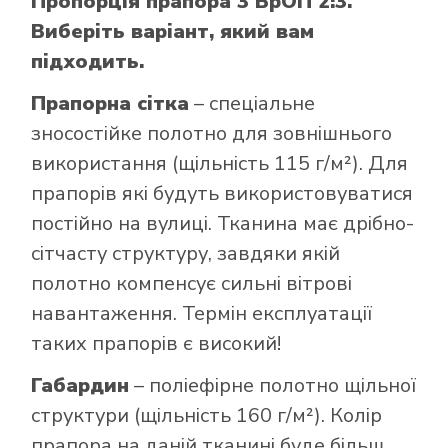
Пропорція прапора 3 БрОП 2:3.
Виберіть варіант, який вам
підходить.
Прапорна сітка
– спеціальне
зносостійке полотно для зовнішнього
використання (щільність 115 г/м²). Для
прапорів які будуть використовуватися
постійно на вулиці. Тканина має дрібно-
сітчасту структуру, завдяки якій
полотно компенсує сильні вітрові
навантаження. Термін експлуатації
таких прапорів є високий!
Габардин
– поліефірне полотно щільної
структури (щільність 160 г/м²). Колір
прапора на даній тканині буде більш