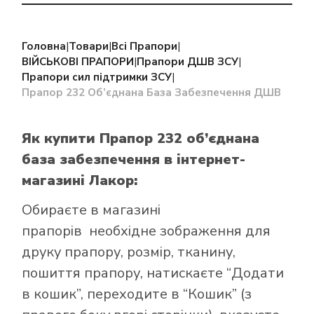
Головна
|
Товари
|
Всі Прапори
|
ВІЙСЬКОВІ ПРАПОРИ
|
Прапори ДШВ ЗСУ
|
Прапори сил підтримки ЗСУ
|
Прапор 232 Об’єднана База Забезпечення ДШВ
Як купити Прапор 232 об’єднана
база забезпечення
в інтернет-
магазині Лакор:
Обираєте в
магазині
прапорів
необхідне зображення для
друку прапору, розмір, тканину,
пошиття прапору, натискаєте “Додати
в кошик”, переходите в “Кошик” (з