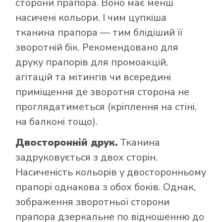
сторони прапора. Воно має менш
насичені кольори. І чим цупкіша
тканина прапора — тим блідіший її
зворотній бік. Рекомендовано для
друку прапорів для промоакцій,
агітацій та мітингів чи всередині
приміщення де зворотня сторона не
проглядатиметься (кріплення на стіні,
на балконі тощо).
Двосторонній друк.
Тканина
задруковується з двох сторін.
Насиченість кольорів у двосторонньому
прапорі однакова з обох боків. Однак,
зображення зворотньої сторони
прапора дзеркальне по відношенню до