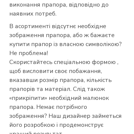
виконання прапора, відповідно до
наявних потреб.
В асортименті відсутнє необхідне
зображення прапора, або ж бажаєте
купити прапор із власною символікою?
Не проблема!
Скористайтесь
спеціальною формою
,
щоб висловити своє побажання,
Як купити прапор
вказавши розмір прапора, кількість
в інтернет-
прапорів та матеріал. Слід також
магазині Лакор:
«прикріпити» необхідний малюнок
прапора. Немає потрібного
зображення? Наш дизайнер займеться
його розробкою і продемонструє
кращий результат.