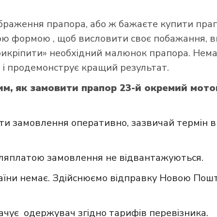
ображення прапора, або ж бажаєте купити пра
ною формою
, щоб висловити своє побажання, в
прикріпити» необхідний малюнок прапора. Нем
 і продемонструє кращий результат.
им, як замовити прапор 23-й окремий мот
и замовлення оперативно, зазвичай термін в
сляплатою замовлення не відвантажуються.
аїни немає. Здійснюємо відправку Новою Пошт
ачує одержувач згідно тарифів перевізника.