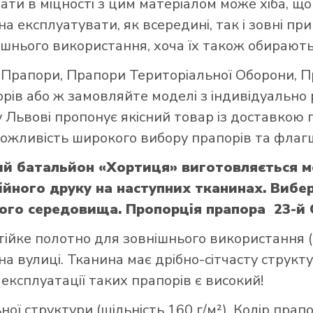
вати в міцності з цим матеріалом може хіба, 
а експлуатувати, як всередині, так і зовні при
шнього використання, хоча їх також обирають
і Прапори
,
Прапори Територіальної Оборони
,
П
орів
або ж замовляйте моделі з індивідуально
 Львові пропонує якісний товар із доставкою 
 можливість широкого вибору прапорів та флагш
ий батальйон «Хортиця» виготовляється м
йного друку на наступних тканинах. Вибері
ього середовища. Пропорція прапора 23-й 
тійке полотно для зовнішнього використання (щ
а вулиці. Тканина має дрібно-сітчасту структ
 експлуатації таких прапорів є високий!
ої структури (щільність 160 г/м²). Колір прап