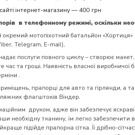
сайті інтернет-магазину — 400 грн
орів в телефонному режимі, оскільки нео
окремий мотопіхотний батальйон «Хортиця» м
er, Telegram, E-mail),
надає послуги повного циклу – створює макет,
 час та гроші. Наявність власної виробничої 
ерміни .
риміщень, прапорці для авто та гірлянди, а т
пляжних флагштоків Віндер.
ційним друком, адже він забезпечує яскраві 
авши необхідну тканину, їм легко забезпечити в
краще підійде прапорна сітка. Її дрібно-сітч