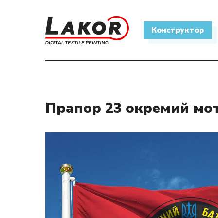
Конструктор
Нічого не 
Прапор 23 окремий мо
ПРАПОРИ ТА ФЛАГШТО
ВСІ ПРАПОРИ
РЕКЛАМНІ КОНСТРУКЦІЇ
КАБІНЕТНІ ПРАПОРИ
ДРУК
ВІЙСЬКОВІ ПРАПОРИ
ВИШИВКА ЛОГОТИПІВ
ПРАПОР УКРАЇНИ
ЛАЗЕРНЕ ГРАВІЮВАННЯ
ПРАПОРИ ОРГАНІЗАЦІЙ