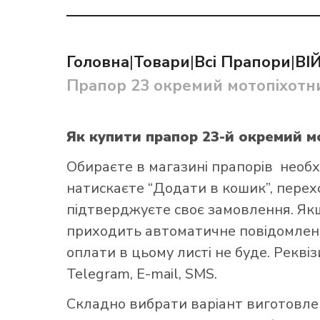
Головна
|
Товари
|
Всі Прапори
|
ВІ
Прапор 23 окремий мотопіхотн
Як купит
Як купити прапор 23-й окремий 
Обираєте в
магазині прапорів
необх
натискаєте “Додати в кошик”, переход
підтверджуєте своє замовлення. Як
приходить автоматичне повідомленн
оплати в цьому листі не буде. Рекві
Telegram, E-mail, SMS.
Складно вибрати варіант виготовл