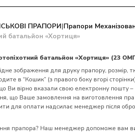
ЙСЬКОВІ ПРАПОРИ
|
Прапори Механізован
ий батальйон «Хортиця»
и прапор в інтернет-магазині Лакор:
мотопіхотний батальйон «Хортиця» (23 ОМ
ідне зображення для друку прапору, розмір, т
ите в “Кошик” (з правого боку вгорі сторінки),
що Ви вірно вказали свою електронну пошту –
я, що Ваше замовлення на виготовлення прап
зити для оплати надсилає менеджер після обро
ення прапора? Наш менеджер допоможе вам ви