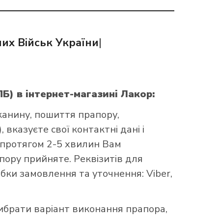
их Військ України
|
ПБ)
в інтернет-магазині Лакор:
канину, пошиття прапору,
 вказуєте свої контактні дані і
 протягом 2-5 хвилин Вам
ору прийняте. Реквізитів для
бки замовлення та уточнення: Viber,
брати варіант виконання прапора,