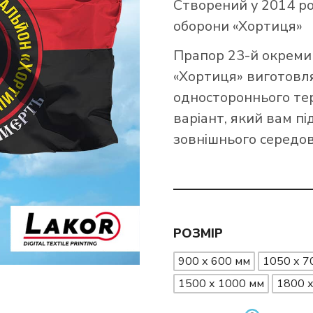
Створений у 2014 ро
оборони «Хортиця»
ПРАПОРИ ССО ЗСУ
ПРАПОРИ МИКОЛАЇВСЬКОЇ ОБЛАСТІ
ПР
ПР
Прапор 23-й окреми
ПРАПОРИ ПОЛТАВСЬКОЇ ОБЛАСТІ
ПР
ПРАПОРИ ІНТЕРНАЦІОНАЛЬНИХ ЛЕГІОНІВ ЗСУ
ПР
«Хортиця» виготовл
ПРАПОРИ СУМСЬКОЇ ОБЛАСТІ
ПРАПОРИ КРАЇН АФРИКИ
одностороннього тер
ПРАПОРИ ДПСУ
ПР
варіант, який вам пі
ПРАПОРИ ХАРКІВСЬКОЇ ОБЛАСТІ
ПР
зовнішнього середов
ПРАПОРИ МВС ТА НГ УКРАЇНИ
ПР
ПРАПОРИ ХМЕЛЬНИЦЬКОЇ ОБЛАСТІ
ПР
РА
ПРАПОРИ ВИДІВ І СИЛ ЗСУ
ПРАПОРИ ЧЕРНІВЕЦЬКОЇ ОБЛАСТІ
ПР
РОЗМІР
900 х 600 мм
1050 х 7
1500 х 1000 мм
1800 