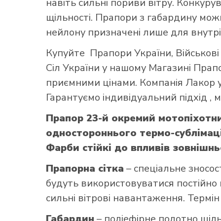
навіть сильні пориви вітру. Конкуру
щільності. Прапори з габардину можн
нейлону призначені лише для внутрі
Купуйте
Прапори України
,
Військов
Сіл України
у нашому
Магазині Прап
приємними цінами. Компанія Лакор у
Гарантуємо індивідуальний підхід ,
Прапор 23-й окремий мотопіхотн
одностороннього термо-сублімаці
Фарби стійкі до впливів зовнішн
Прапорна сітка
– спеціальне зносос
будуть використовуватися постійно н
сильні вітрові навантаження. Термін
Габардин
– поліефірне полотно щільн