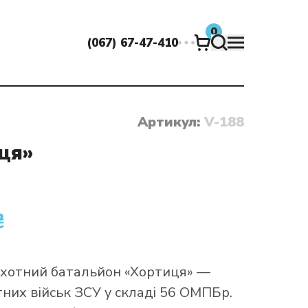
0
(067) 67-47-410
Артикул:
V-188
Друк прапорів
Флагшток "Стандарт"
Мобільні церемоніальні флагштоки з
Фасадний флагшток однорожковий
Віндер Стандарт / Перо / Крило
Друк на стрічках
Друк на горнятках
Виготовлення термотрансферів
АПОРИ ДШВ ЗСУ
ИТІ ПРАПОРИ
АПОРИ КРАЇН АМЕРИКИ
АПОРИ ВОЛИНСЬКОЇ ОБЛАСТІ
нержавійки
ця»
Кабінетні прапори. Знамена
Флагшток "Лінус" (замок)
Фасадний флагшток дворожковий
Віндер Банер
Друк на тканині рулонами
Друк на ручках
Друк наліпок
АПОРИ ДОНЕЦЬКОЇ ОБЛАСТІ
Флагштоки з нержавійки
ПРАПОРИ ТАНКОВИХ ВІЙСЬК УКРАЇНИ
Штандарти
Флагшток з Лебідкою (Winch)
Г-подібний фасадний флагшток
Віндер Крапля
Друк скатертин
Друк на олівцях
Друк на банері
Настільні флагштоки з нержавійки
АПОРИ ЗАКАРПАТСЬКОЇ ОБЛАСТІ
Настільні прапорці
Флагшток "Банер-бар" (Roto-Top)
Виготовлення хустин
Друк на термочашках
Друк плакатів
₴
ПРАПОРИ ВІЙСЬКОВО-МОРСЬКИХ СИЛ ЗСУ
ПРАПОРИ ІВАНО-ФРАНКІВСЬКОЇ ОБЛАСТІ
Вимпели
Друк бандан
Друк дипломів
Брендування авто
АПОРИ АВІАЦІЇ УКРАЇНИ
Автомобільні прапорці
Друк на парасолях
Друк на металі
АПОРИ КІРОВОГРАД
АПОРИ КРАЇН ОКЕАНІЇ
іхотний батальйон «Хортиця» —
них військ ЗСУ у складі 56 ОМПБр.
Друк та вишивка на рюкзаках та
Друк на бейджах
ПРАПОРИ РАКЕТНИХ ВІЙСЬК І АРТИЛЕРІЇ
АПОРИ ЛЬВІВСЬКОЇ ОБЛАСТІ