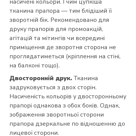
насичені кольори. І чим цупкіша
тканина прапора — тим блідіший її
зворотній бік. Рекомендовано для
друку прапорів для промоакцій,
агітацій та мітингів чи всередині
приміщення де зворотня сторона не
проглядатиметься (кріплення на стіні,
на балконі тощо).
Двосторонній друк.
Тканина
задруковується з двох сторін.
Насиченість кольорів у двосторонньому
прапорі однакова з обох боків. Однак,
зображення зворотньої сторони
прапора дзеркальне по відношенню до
лицевої сторони.