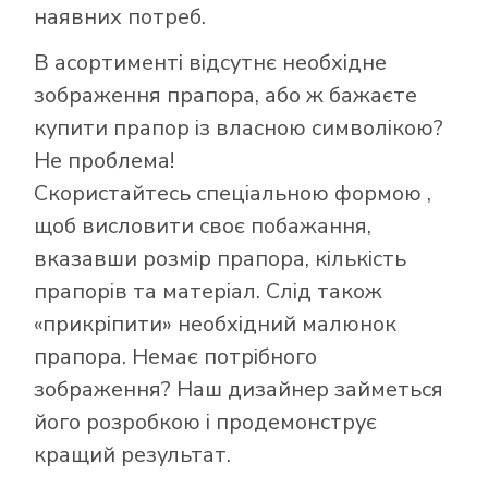
наявних потреб.
В асортименті відсутнє необхідне
зображення прапора, або ж бажаєте
купити прапор із власною символікою?
Не проблема!
Скористайтесь
спеціальною формою
,
щоб висловити своє побажання,
вказавши розмір прапора, кількість
Як купити прапор
прапорів та матеріал. Слід також
в інтернет-
«прикріпити» необхідний малюнок
магазині Лакор:
прапора. Немає потрібного
зображення? Наш дизайнер займеться
його розробкою і продемонструє
кращий результат.