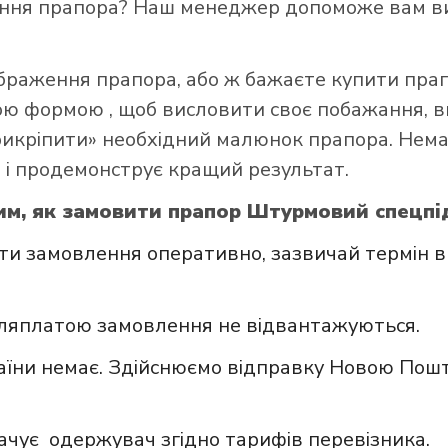
ення прапора? Наш менеджер допоможе вам ви
ображення прапора, або ж бажаєте купити пра
ною формою
, щоб висловити своє побажання, в
прикріпити» необхідний малюнок прапора. Нем
 і продемонструє кращий результат.
им, як замовити прапор Штурмовий спецпі
и замовлення оперативно, зазвичай термін в
сляплатою замовлення не відвантажуються.
аїни немає. Здійснюємо відправку Новою Пошт
ачує одержувач згідно тарифів перевізника.