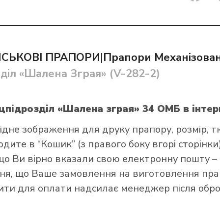
ЙСЬКОВІ ПРАПОРИ
|
Прапори Механізован
іл «Шалена Зграя» (V-282-2)
и прапор в інтернет-магазині Лакор:
цпідрозділ «Шалена зграя» 34 ОМБ
в інте
ідне зображення для друку прапору, розмір, т
ите в “Кошик” (з правого боку вгорі сторінки),
що Ви вірно вказали свою електронну пошту –
я, що Ваше замовлення на виготовлення прап
зити для оплати надсилає менеджер після обро