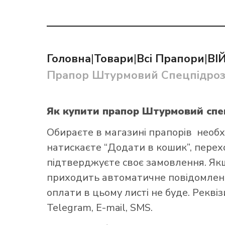
Головна
|
Товари
|
Всі Прапори
|
ВІ
Прапор Штурмовий Спецпідрозд
Як купит
Як купити прапор Штурмовий спе
Обираєте в
магазині прапорів
необх
натискаєте “Додати в кошик”, переход
підтверджуєте своє замовлення. Як
приходить автоматичне повідомленн
оплати в цьому листі не буде. Рекві
Telegram, E-mail, SMS.