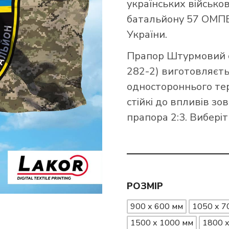
українських військо
батальйону 57 ОМПБ
ПРАПОРИ ССО ЗСУ
ПРАПОРИ МИКОЛАЇВСЬКОЇ ОБЛАСТІ
ПР
ПР
України.
ПРАПОРИ ПОЛТАВСЬКОЇ ОБЛАСТІ
ПР
ПРАПОРИ ІНТЕРНАЦІОНАЛЬНИХ ЛЕГІОНІВ ЗСУ
ПР
Прапор Штурмовий с
ПРАПОРИ СУМСЬКОЇ ОБЛАСТІ
ПРАПОРИ КРАЇН АФРИКИ
282-2) виготовляєть
ПРАПОРИ ДПСУ
ПР
одностороннього тер
ПРАПОРИ ХАРКІВСЬКОЇ ОБЛАСТІ
ПР
стійкі до впливів з
ПРАПОРИ МВС ТА НГ УКРАЇНИ
ПР
прапора 2:3. Виберіт
ПРАПОРИ ХМЕЛЬНИЦЬКОЇ ОБЛАСТІ
ПР
РА
ПРАПОРИ ВИДІВ І СИЛ ЗСУ
ПРАПОРИ ЧЕРНІВЕЦЬКОЇ ОБЛАСТІ
ПР
РОЗМІР
900 х 600 мм
1050 х 7
1500 х 1000 мм
1800 