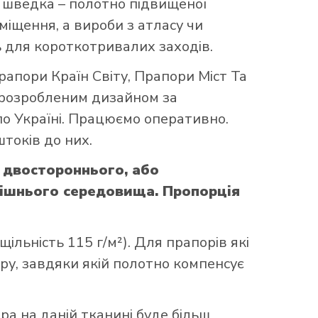
що шведка – полотно підвищеної
міщення, а вироби з атласу чи
 для короткотривалих заходів.
рапори Країн Світу
,
Прапори Міст Та
 розробленим дизайном за
по Україні. Працюємо оперативно.
токів до них.
 двостороннього, або
нішнього середовища. Пропорція
ільність 115 г/м²). Для прапорів які
уру, завдяки якій полотно компенсує
ора на даній тканині буде більш