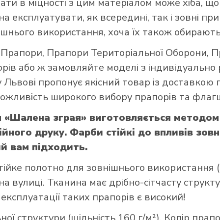
вати в міцності з цим матеріалом може хіба, 
а експлуатувати, як всередині, так і зовні при
шнього використання, хоча їх також обирають
і Прапори
,
Прапори Територіальної Оборони
,
П
орів
або ж замовляйте моделі з індивідуально
 Львові пропонує якісний товар із доставкою 
 можливість широкого вибору прапорів та флагш
 «Шалена зграя» виготовляється методом
йного друку. Фарби стійкі до впливів зов
ий вам підходить.
тійке полотно для зовнішнього використання (щ
а вулиці. Тканина має дрібно-сітчасту структ
 експлуатації таких прапорів є високий!
ої структури (щільність 160 г/м²). Колір прап