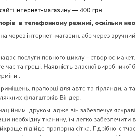
сайті інтернет-магазину — 400 грн
орів в телефонному режимі, оскільки нео
через інтернет-магазин, або через зручний д
надає послуги повного циклу – створює макет,
 час та гроші. Наявність власної виробничої 
ерміни .
риміщень, прапорці для авто та гірлянди, а т
пляжних флагштоків Віндер.
ційним друком, адже він забезпечує яскраві 
авши необхідну тканину, їм легко забезпечити в
краще підійде прапорна сітка. Її дрібно-сітч