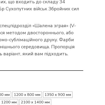
сумках
вих, що входить до складу 34
Друк на записниках
р Сухопутних військ Збройних сил
АПОРИ ПІДРОЗДІЛІВ РОЗВІДКИ
АПОРИ ОДЕСЬКОЇ ОБЛАСТІ
Друк на футболках
Друк на повербанках
Друк та вишивка на кепках
АПОРИ РІВНЕНСЬКОЇ ОБЛАСТІ
АПОРИ СИЛ ПІДТРИМКИ ЗСУ
Друк на рулетках
пецпідрозділ «Шалена зграя» (V-
Друк на фартухах
ПРАПОРИ ТЕРНОПІЛЬСЬКОЇ ОБЛАСТІ
ся методом двостороннього, або
Друк на запальничках
АПОРИ ВСП
Манішки
мо-сублімаційного друку. Фарби
АПОРИ ХЕРСОНСЬКОЇ ОБЛАСТІ
овнішнього середовища. Пропорція
Друк шаликів
АПОРИ СБУ
ь варіант, який вам підходить.
АПОРИ ЧЕРКАСЬКОЇ ОБЛАСТІ
АПОРИ ЧЕРНІГІВСЬКОЇ ОБЛАСТІ
00 мм
1200 х 800 мм
1350 х 900 мм
х 1200 мм
2100 х 1400 мм