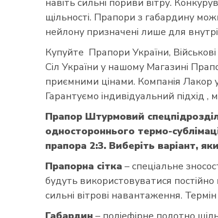
навіть сильні пориви вітру. Конкуру
щільності. Прапори з габардину можн
нейлону призначені лише для внутрі
Купуйте
Прапори України
,
Військов
Сіл України
у нашому
Магазині Прап
приємними цінами. Компанія Лакор у
Гарантуємо індивідуальний підхід ,
Прапор Штурмовий спецпідрозділ
одностороннього термо-сублімаці
прапора 2:3. Виберіть варіант, як
Прапорна сітка
– спеціальне зносос
будуть використовуватися постійно н
сильні вітрові навантаження. Термін
Габардин
– поліефірне полотно щільн