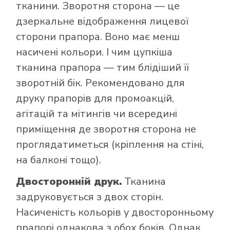
тканини. Зворотня сторона — це
дзеркальне відображення лицевої
сторони прапора. Воно має менш
насичені кольори. І чим цупкіша
тканина прапора — тим блідіший її
зворотній бік. Рекомендовано для
друку прапорів для промоакцій,
агітацій та мітингів чи всередині
приміщення де зворотня сторона не
проглядатиметься (кріплення на стіні,
на балконі тощо).
Двосторонній друк.
Тканина
задруковується з двох сторін.
Насиченість кольорів у двосторонньому
прапорі однакова з обох боків. Однак,