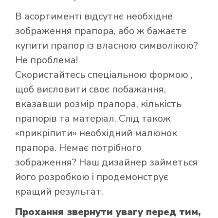
В асортименті відсутнє необхідне
зображення прапора, або ж бажаєте
Як купити прапор
купити прапор із власною символікою?
в інтернет-
Не проблема!
магазині Лакор:
Скористайтесь
спеціальною формою
,
щоб висловити своє побажання,
вказавши розмір прапора, кількість
прапорів та матеріал. Слід також
«прикріпити» необхідний малюнок
прапора. Немає потрібного
зображення? Наш дизайнер займеться
його розробкою і продемонструє
кращий результат.
Прохання звернути увагу перед тим,