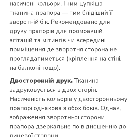
насичені кольори. І чим цупкіша
тканина прапора — тим блідіший її
зворотній бік. Рекомендовано для
друку прапорів для промоакцій,
агітацій та мітингів чи всередині
приміщення де зворотня сторона не
проглядатиметься (кріплення на стіні,
на балконі тощо).
Двосторонній друк.
Тканина
задруковується з двох сторін.
Насиченість кольорів у двосторонньому
прапорі однакова з обох боків. Однак,
зображення зворотньої сторони
прапора дзеркальне по відношенню до
лицевої сторони.