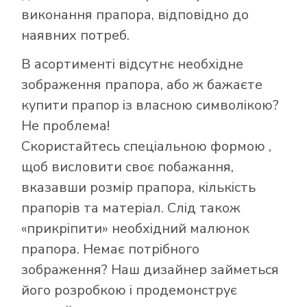
виконання прапора, відповідно до
Як купити прапор
наявних потреб.
в інтернет-
В асортименті відсутнє необхідне
магазині Лакор:
зображення прапора, або ж бажаєте
купити прапор із власною символікою?
Не проблема!
Скористайтесь
спеціальною формою
,
щоб висловити своє побажання,
вказавши розмір прапора, кількість
прапорів та матеріал. Слід також
«прикріпити» необхідний малюнок
прапора. Немає потрібного
зображення? Наш дизайнер займеться
його розробкою і продемонструє