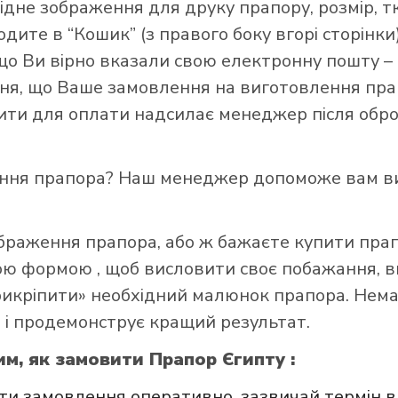
ідне зображення для друку прапору, розмір, т
ите в “Кошик” (з правого боку вгорі сторінки),
що Ви вірно вказали свою електронну пошту –
я, що Ваше замовлення на виготовлення прап
зити для оплати надсилає менеджер після обро
и прапор в інтернет-магазині Лакор:
ення прапора? Наш менеджер допоможе вам ви
ображення прапора, або ж бажаєте купити пра
ною формою
, щоб висловити своє побажання, в
прикріпити» необхідний малюнок прапора. Нем
 і продемонструє кращий результат.
м, як замовити Прапор Єгипту :
и замовлення оперативно, зазвичай термін в