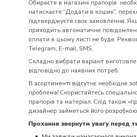
Обираєте в
магазині прапорів
необх
натискаєте “Додати в кошик”, переход
підтверджуєте своє замовлення. Як
приходить автоматичне повідомленн
оплати в цьому листі не буде. Рекві
Telegram, E-mail, SMS.
Як купит
Складно вибрати варіант виготовл
відповідно до наявних потреб.
В асортименті відсутнє необхідне з
проблема! Скористайтесь
спеціаль
прапорів та матеріал. Слід також «
дизайнер займеться його розробкою
Прохання звернути увагу перед ти
Ми завжди намагаємося виконат