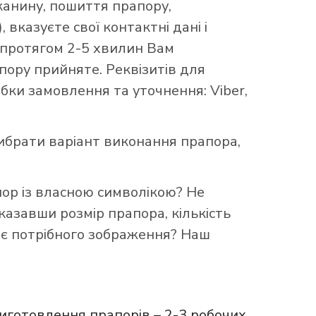
канину, пошиття прапору,
 вказуєте свої контактні дані і
 протягом 2-5 хвилин Вам
ору прийняте. Реквізитів для
бки замовлення та уточнення: Viber,
брати варіант виконання прапора,
пор із власною символікою? Не
казавши розмір прапора, кількість
ає потрібного зображення? Наш
иготовлення прапорів – 2-3 робочих