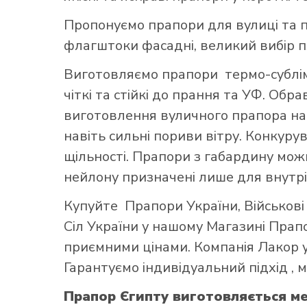
Пропонуємо прапори для вулиці та п
флагштоки фасадні, великий вибір 
Виготовляємо прапори термо-субліма
чіткі та стійкі до прання та УФ. Обр
виготовлення вуличного прапора най
навіть сильні пориви вітру. Конкуру
щільності. Прапори з габардину можн
нейлону призначені лише для внутрі
Купуйте
Прапори України
,
Військов
Сіл України
у нашому
Магазині Прап
приємними цінами. Компанія Лакор у
Гарантуємо індивідуальний підхід ,
Прапор Єгипту виготовляється м