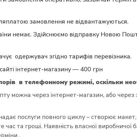
сляплатою замовлення не відвантажуються.
аїни немає. Здійснюємо відправку Новою Пошт
ачує одержувач згідно тарифів перевізника.
сайті інтернет-магазину — 400 грн
орів в телефонному режимі, оскільки нео
у можна через інтернет-магазин, або через з
надає послуги повного циклу – створює макет,
 час та гроші. Наявність власної виробничої 
ерміни .