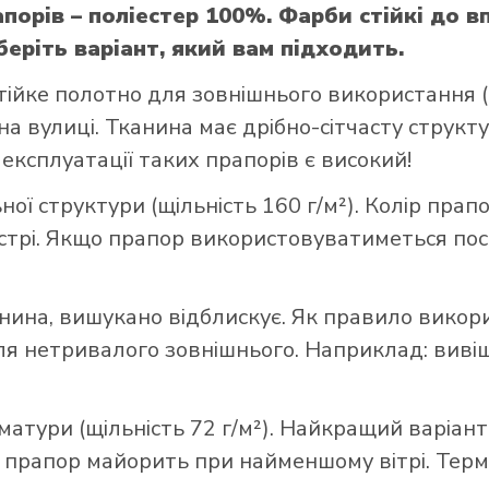
порів – поліестер 100%. Фарби стійкі до 
беріть варіант, який вам підходить.
тійке полотно для зовнішнього використання (щ
а вулиці. Тканина має дрібно-сітчасту структ
 експлуатації таких прапорів є високий!
ої структури (щільність 160 г/м²). Колір прап
стрі. Якщо прапор використовуватиметься пост
нина, вишукано відблискує. Як правило викор
 нетривалого зовнішнього. Наприклад: вивішує
матури (щільність 72 г/м²). Найкращий варіант
” прапор майорить при найменшому вітрі. Термі