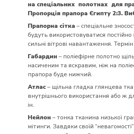
на спеціальних полотнах для пра
Пропорція прапора Єгипту 2:3. Ви
Прапорна сітка
– спеціальне зносос
будуть використовуватися постійно н
сильні вітрові навантаження. Термін
Габардин
– поліефірне полотно щільн
насиченим та яскравим, ніж на поліе
прапора буде нижчий.
Атлас
– щільна гладка глянцева тка
внутрішнього використання або ж для
ін.
Нейлон
– тонка тканина низької гра
мітинги. Завдяки своїй “невагомості