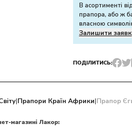
В асортименті ві
прапора, або ж б
власною символі
Залишити заявк
ПОДІЛИТИСЬ:
Світу
|
Прапори Країн Африки
|
Прапор Єг
нет-магазині Лакор: