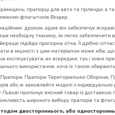
риміщень, прапорці для авто та гірлянди, а т
пляжних флагштоків Віндер.
ційним друком, адже він забезпечує яскраві 
авши необхідну тканину, їм легко забезпечити в
краще підійде прапорна сітка. Її дрібно-сітч
вати в міцності з цим матеріалом може хіба, 
а експлуатувати, як всередині, так і зовні при
шнього використання, хоча їх також обирають
і Прапори
,
Прапори Територіальної Оборони
,
П
орів
або ж замовляйте моделі з індивідуально
 Львові пропонує якісний товар із доставкою 
 можливість широкого вибору прапорів та флагш
етодом двостороннього, або одностороннь