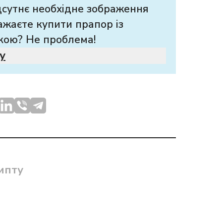
дсутнє необхідне зображення
ажаєте купити прапор із
кою? Не проблема!
у
ипту