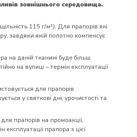
впливів зовнішнього середовища.
ільність 115 г/м²). Для прапорів які
уру, завдяки якій полотно компенсує
ора на даній тканині буде більш
ійно на вулиці – термін експлуатації
истовується для прапорів
ться у святкові дні, урочистості та
 для прапорів на промоакції,
н експлуатації прапора з цієї