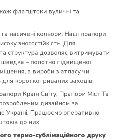
акож флагштоки вуличні та
та насичені кольори. Наші прапори
исоку зносостійкість. Для
аста структура дозволяє витримувати
що шведка – полотно підвищеної
міщення, а вироби з атласу чи
 для короткотривалих заходів.
рапори Країн Світу
,
Прапори Міст Та
 розробленим дизайном за
по Україні. Працюємо оперативно.
токів до них.
ого термо-сублімаційного друку