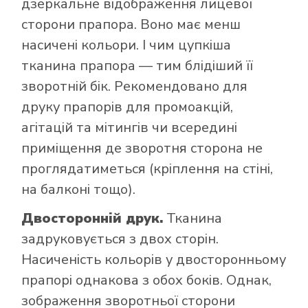
дзеркальне відображення лицевої
сторони прапора. Воно має менш
насичені кольори. І чим цупкіша
тканина прапора — тим блідіший її
зворотній бік. Рекомендовано для
друку прапорів для промоакцій,
агітацій та мітингів чи всередині
приміщення де зворотня сторона не
проглядатиметься (кріплення на стіні,
на балконі тощо).
Двосторонній друк.
Тканина
задруковується з двох сторін.
Насиченість кольорів у двосторонньому
прапорі однакова з обох боків. Однак,
зображення зворотньої сторони