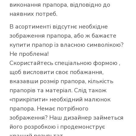
виконання прапора, відповідно до
наявних потреб.
В асортименті відсутнє необхідне
зображення прапора, або ж бажаєте
купити прапор із власною символікою?
Не проблема!
Скористайтесь
спеціальною формою
,
щоб висловити своє побажання,
вказавши розмір прапора, кількість
Як купити прапор
прапорів та матеріал. Слід також
в інтернет-
«прикріпити» необхідний малюнок
магазині Лакор:
прапора. Немає потрібного
зображення? Наш дизайнер займеться
його розробкою і продемонструє
кращий результат.