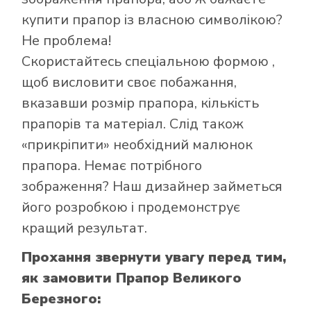
купити прапор із власною символікою?
Не проблема!
Скористайтесь
спеціальною формою
,
щоб висловити своє побажання,
вказавши розмір прапора, кількість
прапорів та матеріал. Слід також
Як купити прапор
«прикріпити» необхідний малюнок
в інтернет-
прапора. Немає потрібного
магазині Лакор:
зображення? Наш дизайнер займеться
його розробкою і продемонструє
кращий результат.
Прохання звернути увагу перед тим,
як замовити Прапор Великого
Березного: