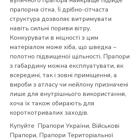
вуличного прапора найкраще підійде
прапорна сітка. Її дрібно-сітчаста
структура дозволяє витримувати
навіть сильні пориви вітру.
Конкурувати в міцності з цим
матеріалом може хіба, що шведка –
полотно підвищеної щільності. Прапори
з габардину можна експлуатувати, як
всередині, так і зовні приміщення, а
вироби з атласу чи нейлону призначені
лише для внутрішнього використання,
хоча їх також обирають для
короткотривалих заходів.
Купуйте
Прапори України
,
Військові
Прапори
,
Прапори Територіальної