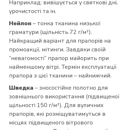
Наприклад: вивішується у святкові дні,
урочистості та ін.
Нейлон
– тонка тканина низької
граматури (щільність 72 г/м²).
Найкращий варіант для прапорів на
промоакції, мітинги. Завдяки своїй
“невагомості” прапор майорить при
найменшому вітрі. Термін експлуатації
прапора з цієї тканини – найнижчий.
Шведка
– зносостійке полотно для
зовнішнього використання (підвищеної
щільності 150 г/м²). Для вуличних
прапорів, які розміщуватимуться в
місцях підвищеного вітрового