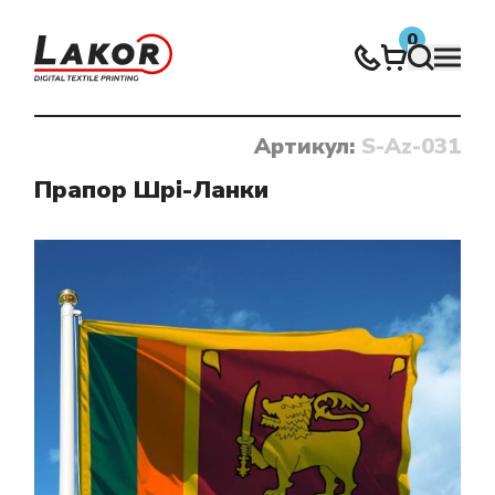
0
Артикул:
S-Az-031
Нічого не знайдено
Прапор Шрі-Ланки