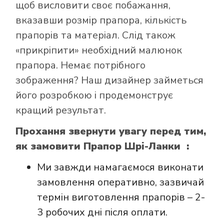
щоб висловити своє побажання,
вказавши розмір прапора, кількість
прапорів та матеріал. Слід також
«прикріпити» необхідний малюнок
Як купити прапор
прапора. Немає потрібного
в інтернет-
зображення? Наш дизайнер займеться
магазині Лакор:
його розробкою і продемонструє
кращий результат.
Прохання звернути увагу перед тим,
як замовити Прапор Шрі-Ланки :
Ми завжди намагаємося виконати
замовлення оперативно, зазвичай
термін виготовлення прапорів – 2-
3 робочих дні після оплати.