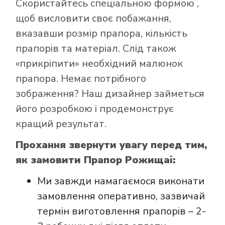
Скористайтесь
спеціальною формою
,
щоб висловити своє побажання,
вказавши розмір прапора, кількість
прапорів та матеріал. Слід також
«прикріпити» необхідний малюнок
Як купити прапор
прапора. Немає потрібного
в інтернет-
зображення? Наш дизайнер займеться
магазині Лакор:
його розробкою і продемонструє
кращий результат.
Прохання звернути увагу перед тим,
як замовити Прапор Рожищаі:
Ми завжди намагаємося виконати
замовлення оперативно, зазвичай
термін виготовлення прапорів – 2-