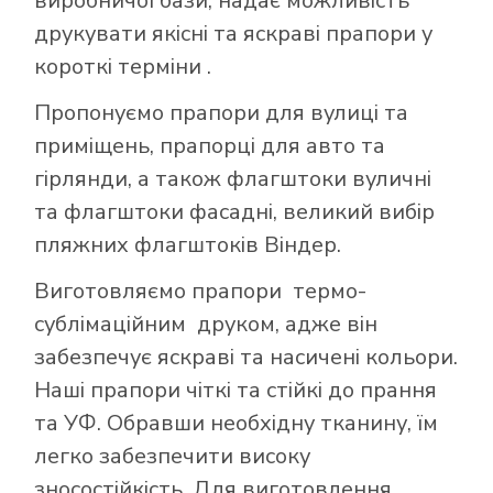
виробничої бази, надає можливість
друкувати якісні та яскраві прапори у
короткі терміни .
Пропонуємо прапори для вулиці та
приміщень, прапорці для авто та
гірлянди, а також флагштоки вуличні
та флагштоки фасадні, великий вибір
пляжних флагштоків Віндер.
Виготовляємо прапори термо-
сублімаційним друком, адже він
забезпечує яскраві та насичені кольори.
Наші прапори чіткі та стійкі до прання
та УФ. Обравши необхідну тканину, їм
легко забезпечити високу
зносостійкість. Для виготовлення