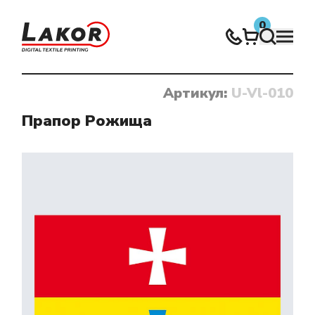
0
Артикул:
U-Vl-010
Нічого не знайдено
Прапор Рожища