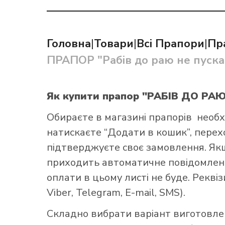
Головна
|
Товари
|
Всі Прапори
|
Пр
ПРАПОР "Рабів до раю не пуска
Як купит
Як купити прапор "РАБІВ ДО Р
Обираєте в
магазині прапорів
необх
натискаєте “Додати в кошик”, переход
підтверджуєте своє замовлення. Як
приходить автоматичне повідомленн
оплати в цьому листі не буде. Рекв
Viber, Telegram, E-mail, SMS).
Складно вибрати варіант виготовл