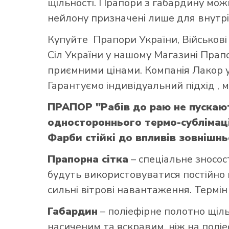
щільності. Прапори з габардину можн
нейлону призначені лише для внутрі
Купуйте
Прапори України
,
Військов
Сіл України
у нашому
Магазині Прап
приємними цінами. Компанія Лакор у
Гарантуємо індивідуальний підхід ,
ПРАПОР "Рабів до раю не пускаю
одностороннього термо-сублімаці
Фарби стійкі до впливів зовнішнь
Прапорна сітка
– спеціальне зносос
будуть використовуватися постійно н
сильні вітрові навантаження. Термін
Габардин
– поліефірне полотно щільн
насиченим та яскравим, ніж на поліе