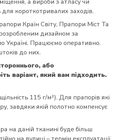
міщення, а вироби з атласу чи
 для короткотривалих заходів.
рапори Країн Світу
,
Прапори Міст Та
 розробленим дизайном за
по Україні. Працюємо оперативно.
токів до них.
стороннього, або
ть варіант, який вам підходить.
ільність 115 г/м²). Для прапорів які
уру, завдяки якій полотно компенсує
ора на даній тканині буде більш
ійно на вулиці – термін експлуатації