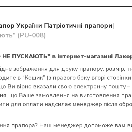
апор України
|
Патріотичні прапори
|
ють" (PU-008)
и прапор в інтернет-магазині Лакор:
АЮ НЕ ПУСКАЮТЬ"
в інтернет-магазині Лакор
ідне зображення для друку прапору, розмір, т
ите в “Кошик” (з правого боку вгорі сторінки )
що Ви вірно вказали свою електронну пошту –
я, що Ваше замовлення на виготовлення прап
ізити для оплати надсилає менеджер після обр
ення прапора? Наш менеджер допоможе вам ви