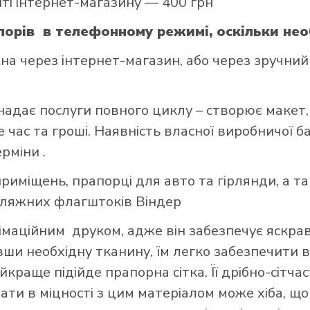
йті інтернет-магазину — 400 грн
орів в телефонному режимі, оскільки нео
 через інтернет-магазин, або через зручний 
надає послуги повного циклу – створює макет,
час та гроші. Наявність власної виробничої б
ерміни .
риміщень, прапорці для авто та гірлянди, а т
пляжних флагштоків Віндер
маційним друком, адже він забезпечує яскраві
авши необхідну тканину, їм легко забезпечити в
краще підійде прапорна сітка. Її дрібно-сітч
вати в міцності з цим матеріалом може хіба, 