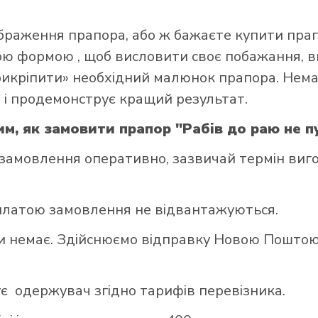
ображення прапора, або ж бажаєте купити пра
ною формою
, щоб висловити своє побажання, в
прикріпити» необхідний малюнок прапора. Нем
 і продемонструє кращий результат.
им, як замовити прапор "Рабів до раю не п
замовлення оперативно, зазвичай термін виго
яплатою замовлення не відвантажуються.
ни немає. Здійснюємо відправку Новою Поштою 
ує одержувач згідно тарифів перевізника.