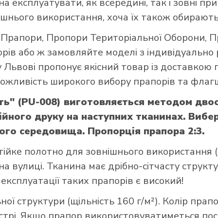
а експлуатувати, як всередині, так і зовні при
шнього використання, хоча їх також обирають
і Прапори
,
Пропори Територіальної Оборони
,
П
орів
або ж замовляйте моделі з індивідуально
 Львові пропонує якісний товар із доставкою 
 можливість широкого вибору прапорів та флагш
ть" (PU-008) виготовляється методом дво
йного друку на наступних тканинах. Вибері
ого середовища. Пропорція прапора 2:3.
тійке полотно для зовнішнього використання (щ
а вулиці. Тканина має дрібно-сітчасту структ
 експлуатації таких прапорів є високий!
ої структури (щільність 160 г/м²). Колір прап
стрі. Якщо прапор використовуватиметься пост