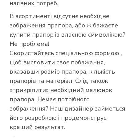
наявних потреб.
В асортименті відсутнє необхідне
зображення прапора, або ж бажаєте
Як купити прапор
купити прапор із власною символікою?
в інтернет-
Не проблема!
магазині Лакор:
Скористайтесь
спеціальною формою
,
щоб висловити своє побажання,
вказавши розмір прапора, кількість
прапорів та матеріал. Слід також
«прикріпити» необхідний малюнок
прапора. Немає потрібного
зображення? Наш дизайнер займеться
його розробкою і продемонструє
кращий результат.