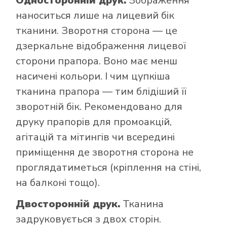
Односторонній друк.
Зображення
наноситься лише на лицевий бік
тканини. Зворотня сторона — це
дзеркальне відображення лицевої
сторони прапора. Воно має менш
насичені кольори. І чим цупкіша
тканина прапора — тим блідіший її
зворотній бік. Рекомендовано для
друку прапорів для промоакцій,
агітацій та мітингів чи всередині
приміщення де зворотня сторона не
проглядатиметься (кріплення на стіні,
на балконі тощо).
Двосторонній друк.
Тканина
задруковується з двох сторін.