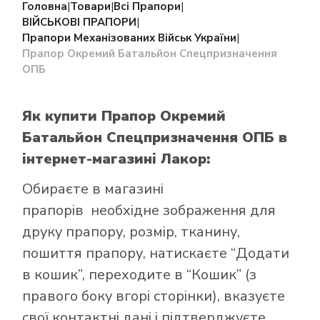
Головна
|
Товари
|
Всі Прапори
|
ВІЙСЬКОВІ ПРАПОРИ
|
Прапори Механізованих Військ України
|
Прапор Окремий Батальйон Спецпризначення
ОПБ
Як купити Прапор Окремий
Батальйон Спецпризначення ОПБ
в
інтернет-магазині Лакор:
Обираєте в
магазині
прапорів
необхідне зображення для
друку прапору, розмір, тканину,
пошиття прапору, натискаєте “Додати
в кошик”, переходите в “Кошик” (з
правого боку вгорі сторінки), вказуєте
свої контактні дані і підтверджуєте