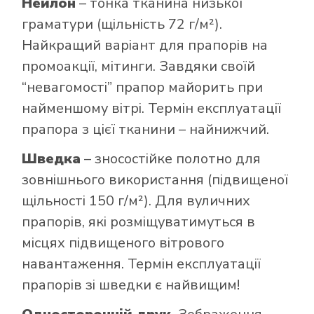
Нейлон
– тонка тканина низької
граматури (щільність 72 г/м²).
Найкращий варіант для прапорів на
промоакції, мітинги. Завдяки своїй
“невагомості” прапор майорить при
найменшому вітрі. Термін експлуатації
прапора з цієї тканини – найнижчий.
Шведка
– зносостійке полотно для
зовнішнього використання (підвищеної
щільності 150 г/м²). Для вуличних
прапорів, які розміщуватимуться в
місцях підвищеного вітрового
навантаження. Термін експлуатації
прапорів зі шведки є найвищим!