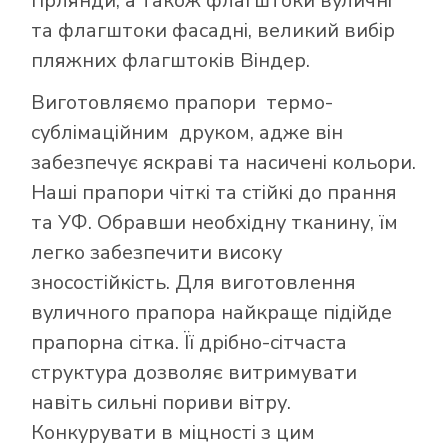
гірлянди, а також флагштоки вуличні
та флагштоки фасадні, великий вибір
пляжних флагштоків Віндер.
Виготовляємо прапори термо-
сублімаційним друком, адже він
забезпечує яскраві та насичені кольори.
Наші прапори чіткі та стійкі до прання
та УФ. Обравши необхідну тканину, їм
легко забезпечити високу
зносостійкість. Для виготовлення
вуличного прапора найкраще підійде
прапорна сітка. Її дрібно-сітчаста
структура дозволяє витримувати
навіть сильні пориви вітру.
Конкурувати в міцності з цим