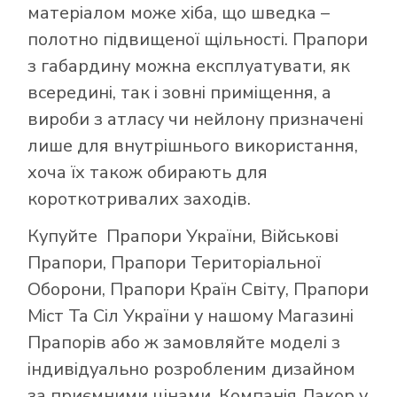
матеріалом може хіба, що шведка –
полотно підвищеної щільності. Прапори
з габардину можна експлуатувати, як
всередині, так і зовні приміщення, а
вироби з атласу чи нейлону призначені
лише для внутрішнього використання,
хоча їх також обирають для
короткотривалих заходів.
Купуйте
Прапори України
,
Військові
Прапори
,
Прапори Територіальної
Оборони
,
Прапори Країн Світу
,
Прапори
Міст Та Сіл України
у нашому
Магазині
Прапорів
або ж замовляйте моделі з
індивідуально розробленим дизайном
за приємними цінами. Компанія Лакор у