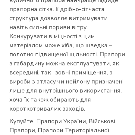
вуличного прапора найкраще підійде
прапорна сітка. Її дрібно-сітчаста
структура дозволяє витримувати
навіть сильні пориви вітру.
Конкурувати в міцності з цим
матеріалом може хіба, що шведка –
полотно підвищеної щільності. Прапори
з габардину можна експлуатувати, як
всередині, так і зовні приміщення, а
вироби з атласу чи нейлону призначені
лише для внутрішнього використання,
хоча їх також обирають для
короткотривалих заходів.
Купуйте
Прапори України
,
Військові
Прапори
,
Прапори Територіальної