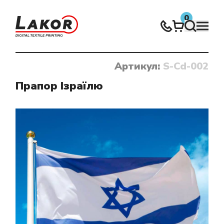
0
Артикул:
S-Cd-002
Нічого не знайдено
Прапор Ізраїлю