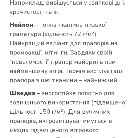
Наприклад: вивішується у святкові дні,
урочистості та ін.
Нейлон
– тонка тканина низької
граматури (щільність 72 г/м²).
Найкращий варіант для прапорів на
промоакції, мітинги. Завдяки своїй
“невагомості” прапор майорить при
найменшому вітрі. Термін експлуатації
прапора з цієї тканини – найнижчий.
Шведка
– зносостійке полотно для
зовнішнього використання (підвищеної
щільності 150 г/м²). Для вуличних
прапорів, які розміщуватимуться в
місцях підвищеного вітрового