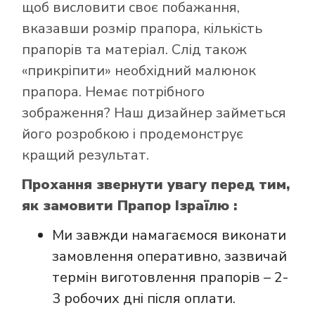
щоб висловити своє побажання,
вказавши розмір прапора, кількість
прапорів та матеріал. Слід також
«прикріпити» необхідний малюнок
Як купити прапор
прапора. Немає потрібного
в інтернет-
зображення? Наш дизайнер займеться
магазині Лакор:
його розробкою і продемонструє
кращий результат.
Прохання звернути увагу перед тим,
як замовити Прапор Ізраїлю :
Ми завжди намагаємося виконати
замовлення оперативно, зазвичай
термін виготовлення прапорів – 2-
3 робочих дні після оплати.