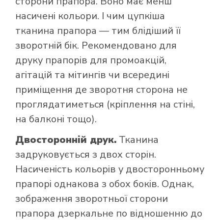
сторони прапора. Воно має менш
насичені кольори. І чим цупкіша
тканина прапора — тим блідіший її
зворотній бік. Рекомендовано для
друку прапорів для промоакцій,
агітацій та мітингів чи всередині
приміщення де зворотня сторона не
проглядатиметься (кріплення на стіні,
на балконі тощо).
Двосторонній друк.
Тканина
задруковується з двох сторін.
Насиченість кольорів у двосторонньому
прапорі однакова з обох боків. Однак,
зображення зворотньої сторони
прапора дзеркальне по відношенню до