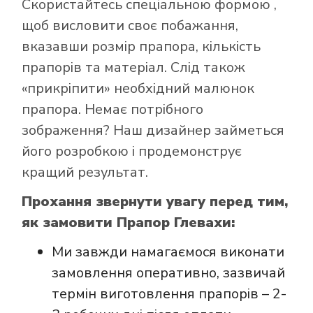
Скористайтесь
спеціальною формою
,
щоб висловити своє побажання,
вказавши розмір прапора, кількість
прапорів та матеріал. Слід також
Як купити прапор
«прикріпити» необхідний малюнок
в інтернет-
прапора. Немає потрібного
магазині Лакор:
зображення? Наш дизайнер займеться
його розробкою і продемонструє
кращий результат.
Прохання звернути увагу перед тим,
як замовити Прапор Глевахи:
Ми завжди намагаємося виконати
замовлення оперативно, зазвичай
термін виготовлення прапорів – 2-