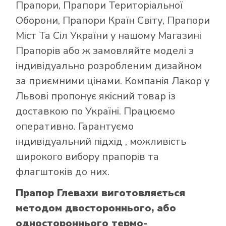
Прапори
,
Прапори Територіальної
Оборони
,
Прапори Країн Світу
,
Прапори
Міст Та Сіл України
у нашому
Магазині
Прапорів
або ж замовляйте моделі з
індивідуально розробленим дизайном
за приємними цінами. Компанія Лакор у
Львові пропонує якісний товар із
доставкою по Україні. Працюємо
оперативно. Гарантуємо
індивідуальний підхід , можливість
широкого вибору прапорів та
флагштоків до них.
Прапор Глевахи виготовляється
методом двостороннього, або
одностороннього термо-