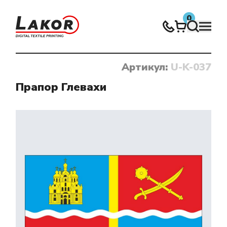
0
Артикул:
U-K-037
Нічого не знайдено
Прапор Глевахи