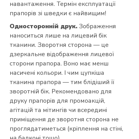
навантаження. Термін експлуатації
прапорів зі шведки є найвищим!
Односторонній друк.
Зображення
наноситься лише на лицевий бік
тканини. Зворотня сторона — це
дзеркальне відображення лицевої
сторони прапора. Воно має менш
насичені кольори. І чим цупкіша
тканина прапора — тим блідіший її
зворотній бік. Рекомендовано для
друку прапорів для промоакцій,
агітацій та мітингів чи всередині
приміщення де зворотня сторона не
проглядатиметься (кріплення на стіні,
на балконі тощо).