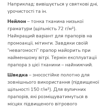
Наприклад: вивішується у святкові дні,
урочистості та ін.
Нейлон
– тонка тканина низької
граматури (щільність 72 г/м²).
Найкращий варіант для прапорів на
промоакції, мітинги. Завдяки своїй
“невагомості” прапор майорить при
найменшому вітрі. Термін експлуатації
прапора з цієї тканини – найнижчий.
Шведка
– зносостійке полотно для
зовнішнього використання (підвищеної
щільності 150 г/м²). Для вуличних
прапорів, які розміщуватимуться в
місцях підвищеного вітрового