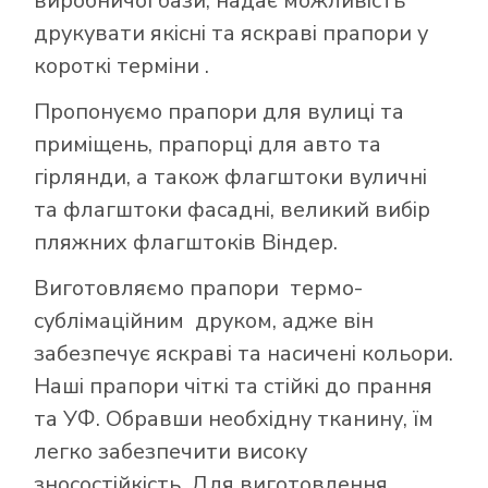
виробничої бази, надає можливість
друкувати якісні та яскраві прапори у
короткі терміни .
Пропонуємо прапори для вулиці та
приміщень, прапорці для авто та
гірлянди, а також флагштоки вуличні
та флагштоки фасадні, великий вибір
пляжних флагштоків Віндер.
Виготовляємо прапори термо-
сублімаційним друком, адже він
забезпечує яскраві та насичені кольори.
Наші прапори чіткі та стійкі до прання
та УФ. Обравши необхідну тканину, їм
легко забезпечити високу
зносостійкість. Для виготовлення