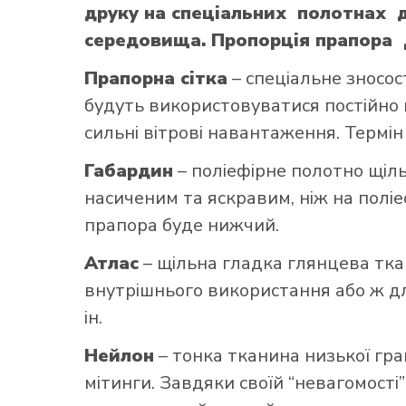
друку на спеціальних полотнах д
середовища. Пропорція прапора Д
Прапорна сітка
– спеціальне зносос
будуть використовуватися постійно н
сильні вітрові навантаження. Термін
Габардин
– поліефірне полотно щільн
насиченим та яскравим, ніж на поліе
прапора буде нижчий.
Атлас
– щільна гладка глянцева тка
внутрішнього використання або ж для
ін.
Нейлон
– тонка тканина низької гра
мітинги. Завдяки своїй “невагомості