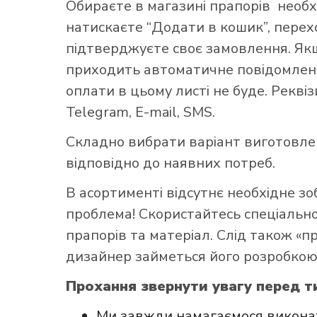
Обираєте в
магазині прапорів
необх
натискаєте “Додати в кошик”, переход
підтверджуєте своє замовлення. Як
приходить автоматичне повідомленн
оплати в цьому листі не буде. Рекві
Telegram, E-mail, SMS.
Як купит
Складно вибрати варіант виготовл
відповідно до наявних потреб.
В асортименті відсутнє необхідне з
проблема! Скористайтесь
спеціаль
прапорів та матеріал. Слід також «
дизайнер займеться його розробкою
Прохання звернути увагу перед т
Ми завжди намагаємося виконат