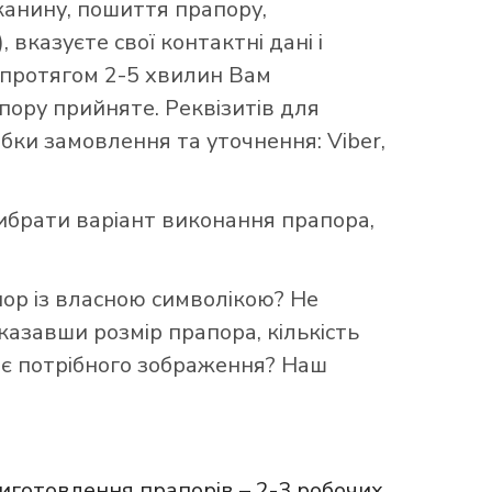
канину, пошиття прапору,
 вказуєте свої контактні дані і
 протягом 2-5 хвилин Вам
ору прийняте. Реквізитів для
бки замовлення та уточнення: Viber,
брати варіант виконання прапора,
пор із власною символікою? Не
казавши розмір прапора, кількість
ає потрібного зображення? Наш
иготовлення прапорів – 2-3 робочих