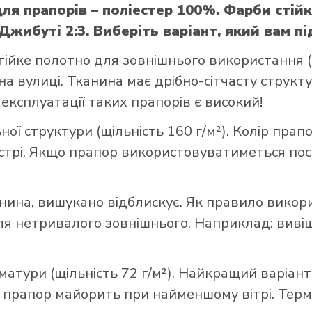
ля прапорів – поліестер 100%. Фарби стійк
жибуті 2:3. Виберіть варіант, який вам пі
тійке полотно для зовнішнього використання (щ
а вулиці. Тканина має дрібно-сітчасту структ
 експлуатації таких прапорів є високий!
ої структури (щільність 160 г/м²). Колір прап
стрі. Якщо прапор використовуватиметься пост
нина, вишукано відблискує. Як правило викор
 нетривалого зовнішнього. Наприклад: вивішує
матури (щільність 72 г/м²). Найкращий варіант
” прапор майорить при найменшому вітрі. Термі