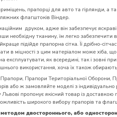
риміщень, прапорці для авто та гірлянди, а т
пляжних флагштоків Віндер.
ційним друком, адже він забезпечує яскраві 
авши необхідну тканину, їм легко забезпечити в
краще підійде прапорна сітка. Її дрібно-сітч
вати в міцності з цим матеріалом може хіба, 
а експлуатувати, як всередині, так і зовні при
шнього використання, хоча їх також обирають
і Прапори
,
Прапори Територіальної Оборони
,
П
орів
або ж замовляйте моделі з індивідуально
 Львові пропонує якісний товар із доставкою 
 можливість широкого вибору прапорів та флагш
методом двостороннього, або односторон