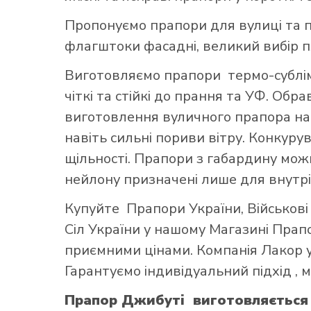
Пропонуємо прапори для вулиці та п
флагштоки фасадні, великий вибір 
Виготовляємо прапори термо-субліма
чіткі та стійкі до прання та УФ. Обр
виготовлення вуличного прапора най
навіть сильні пориви вітру. Конкуру
щільності. Прапори з габардину можн
нейлону призначені лише для внутрі
Купуйте
Прапори України
,
Військов
Сіл України
у нашому
Магазині Прап
приємними цінами. Компанія Лакор у
Гарантуємо індивідуальний підхід ,
Прапор Джибуті виготовляється 