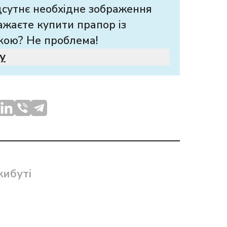
дсутнє необхідне зображення
ажаєте купити прапор із
кою? Не проблема!
у
ибуті