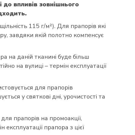
і до впливів зовнішнього
дходить.
ільність 115 г/м²). Для прапорів які
уру, завдяки якій полотно компенсує
ора на даній тканині буде більш
ійно на вулиці – термін експлуатації
истовується для прапорів
ться у святкові дні, урочистості та
 для прапорів на промоакції,
н експлуатації прапора з цієї