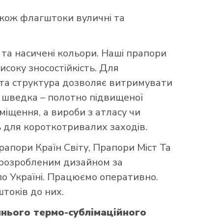
акож флагштоки вуличні та
та насичені кольори. Наші прапори
исоку зносостійкість. Для
аста структура дозволяє витримувати
що шведка – полотно підвищеної
міщення, а вироби з атласу чи
 для короткотривалих заходів.
рапори Країн Світу
,
Прапори Міст Та
 розробленим дизайном за
по Україні. Працюємо оперативно.
токів до них.
нього термо-сублімаційного