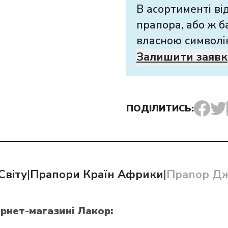
В асортименті ві
прапора, або ж б
власною символі
Залишити заявк
ПОДІЛИТИСЬ:
Світу
|
Прапори Країн Африки
|
Прапор Дж
ернет-магазині Лакор: