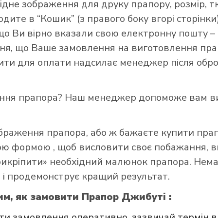
ідне зображення для друку прапору, розмір, т
ите в “Кошик” (з правого боку вгорі сторінки),
що Ви вірно вказали свою електронну пошту –
я, що Ваше замовлення на виготовлення прап
зити для оплати надсилає менеджер після обро
и прапор в інтернет-магазині Лакор:
ення прапора? Наш менеджер допоможе вам ви
ображення прапора, або ж бажаєте купити пра
ною формою
, щоб висловити своє побажання, в
прикріпити» необхідний малюнок прапора. Нем
 і продемонструє кращий результат.
им, як замовити Прапор Джибуті :
и замовлення оперативно, зазвичай термін в