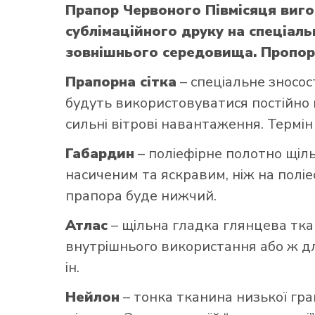
Прапор Червоного Півмісяця виг
сублімаційного друку на спеціаль
зовнішнього середовища. Пропорці
Прапорна сітка
– спеціальне зносос
будуть використовуватися постійно н
сильні вітрові навантаження. Термін
Габардин
– поліефірне полотно щільн
насиченим та яскравим, ніж на поліе
прапора буде нижчий.
Атлас
– щільна гладка глянцева тка
внутрішнього використання або ж для
ін.
Нейлон
– тонка тканина низької гра