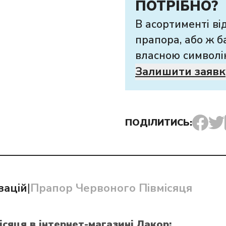
ПОТРІБНО?
В асортименті ві
прапора, або ж б
власною символі
Залишити заявк
ПОДІЛИТИСЬ:
зацій
|
Прапор Червоного Півмісяця
місяця
в інтернет-магазині Лакор: