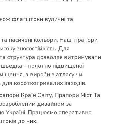
акож флагштоки вуличні та
та насичені кольори. Наші прапори
исоку зносостійкість. Для
аста структура дозволяє витримувати
що шведка – полотно підвищеної
міщення, а вироби з атласу чи
 для короткотривалих заходів.
рапори Країн Світу
,
Прапори Міст Та
 розробленим дизайном за
по Україні. Працюємо оперативно.
токів до них.