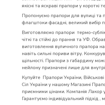
якісні та яскраві прапори у короткі т
Пропонуємо прапори для вулиці та п
флагштоки фасадні, великий вибір 
Виготовляємо прапори термо-субліма
чіткі та стійкі до прання та УФ. Обр
виготовлення вуличного прапора най
навіть сильні пориви вітру. Конкуру
щільності. Прапори з габардину можн
нейлону призначені лише для внутрі
Купуйте
Прапори України
,
Військов
Сіл України
у нашому
Магазині Прап
приємними цінами. Компанія Лакор у
Гарантуємо індивідуальний підхід ,