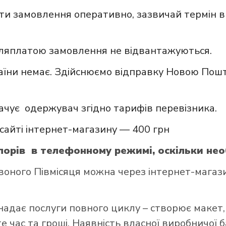
и замовлення оперативно, зазвичай термін в
сляплатою замовлення не відвантажуються.
аїни немає. Здійснюємо відправку Новою Пошт
ачує одержувач згідно тарифів перевізника.
сайті інтернет-магазину — 400 грн
орів в телефонному режимі, оскільки нео
ного Півмісяця можна через інтернет-магазин
надає послуги повного циклу – створює макет,
 час та гроші. Наявність власної виробничої 