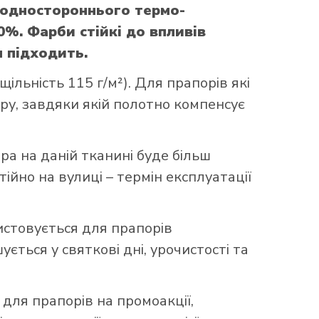
 одностороннього термо-
0%. Фарби стійкі до впливів
м підходить.
ільність 115 г/м²). Для прапорів які
уру, завдяки якій полотно компенсує
ора на даній тканині буде більш
ійно на вулиці – термін експлуатації
истовується для прапорів
ться у святкові дні, урочистості та
 для прапорів на промоакції,