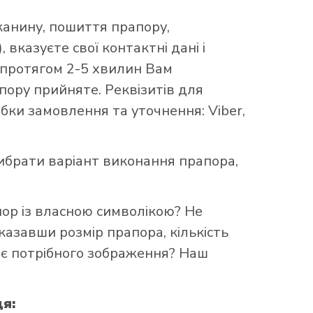
канину, пошиття прапору,
 вказуєте свої контактні дані і
 протягом 2-5 хвилин Вам
ору прийняте. Реквізитів для
бки замовлення та уточнення: Viber,
брати варіант виконання прапора,
пор із власною символікою? Не
казавши розмір прапора, кількість
ає потрібного зображення? Наш
ця: