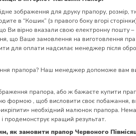
ідне зображення для друку прапору, розмір, т
ите в “Кошик” (з правого боку вгорі сторінки),
що Ви вірно вказали свою електронну пошту –
я, що Ваше замовлення на виготовлення прап
зити для оплати надсилає менеджер після обро
и прапор в інтернет-магазині Лакор:
ення прапора? Наш менеджер допоможе вам ви
ображення прапора, або ж бажаєте купити пра
ною формою
, щоб висловити своє побажання, в
прикріпити» необхідний малюнок прапора. Нем
 і продемонструє кращий результат.
им, як замовити прапор Червоного Півміся