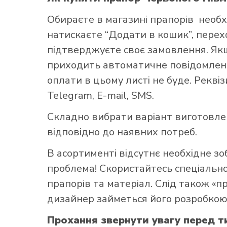
Обираєте в
магазині прапорів
необх
натискаєте “Додати в кошик”, переход
підтверджуєте своє замовлення. Як
приходить автоматичне повідомленн
оплати в цьому листі не буде. Рекві
Як купит
Telegram, E-mail, SMS.
Складно вибрати варіант виготовл
відповідно до наявних потреб.
В асортименті відсутнє необхідне з
проблема! Скористайтесь
спеціаль
прапорів та матеріал. Слід також «
дизайнер займеться його розробкою
Прохання звернути увагу перед т