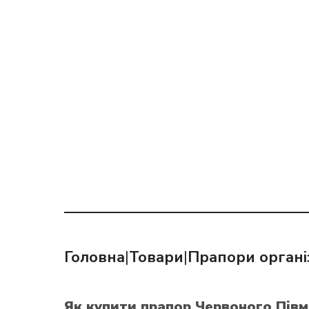
Головна
|
Товари
|
Прапори органі
Як купити прапор Червоного Пів