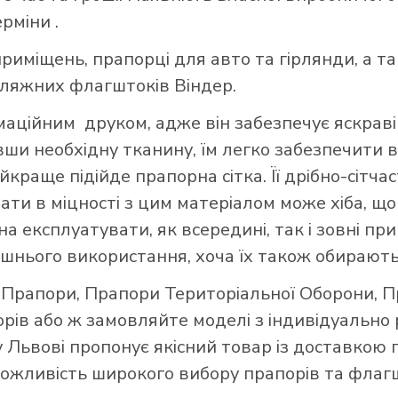
ерміни .
риміщень, прапорці для авто та гірлянди, а т
пляжних флагштоків Віндер.
ційним друком, адже він забезпечує яскраві 
авши необхідну тканину, їм легко забезпечити в
краще підійде прапорна сітка. Її дрібно-сітч
вати в міцності з цим матеріалом може хіба, 
а експлуатувати, як всередині, так і зовні при
шнього використання, хоча їх також обирають
і Прапори
,
Прапори Територіальної Оборони
,
П
орів
або ж замовляйте моделі з індивідуально
 Львові пропонує якісний товар із доставкою 
 можливість широкого вибору прапорів та флагш