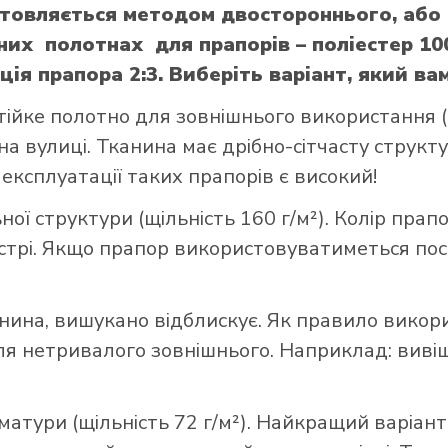
отовляється методом двостороннього, або
них полотнах для прапорів – поліестер 10
я прапора 2:3. Виберіть варіант, який ва
тійке полотно для зовнішнього використання (щ
а вулиці. Тканина має дрібно-сітчасту структ
 експлуатації таких прапорів є високий!
ої структури (щільність 160 г/м²). Колір прап
стрі. Якщо прапор використовуватиметься пост
нина, вишукано відблискує. Як правило викор
 нетривалого зовнішнього. Наприклад: вивішує
матури (щільність 72 г/м²). Найкращий варіант