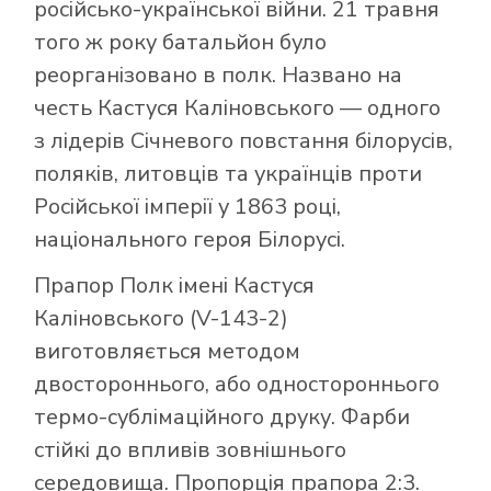
російсько-української війни. 21 травня
того ж року батальйон було
реорганізовано в полк. Названо на
честь Кастуся Каліновського — одного
з лідерів Січневого повстання білорусів,
поляків, литовців та українців проти
Російської імперії у 1863 році,
національного героя Білорусі.
Прапор Полк імені Кастуся
Каліновського (V-143-2)
виготовляється методом
двостороннього, або одностороннього
термо-сублімаційного друку. Фарби
стійкі до впливів зовнішнього
середовища. Пропорція прапора 2:3.