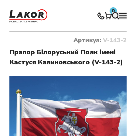
0
Артикул:
V-143-2
Нічого не знайдено
Прапор Білоруський Полк імені
Кастуся Калиновського (V-143-2)