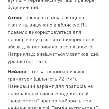
вулиці – термін експлуатації прапора
буде нижчий.
Атлас
– щільна гладка глянцева
тканина, вишукано відблискує. Як
правило використовується для
прапорів внутрішнього використання
або ж для нетривалого зовнішнього.
Наприклад: вивішується у святкові дні,
урочистості та ін.
Нейлон
– тонка тканина низької
граматури (щільність 72 г/м²).
Найкращий варіант для прапорів на
промоакції, мітинги. Завдяки своїй
“невагомості” прапор майорить при
найменшому вітрі. Термін експлуатації