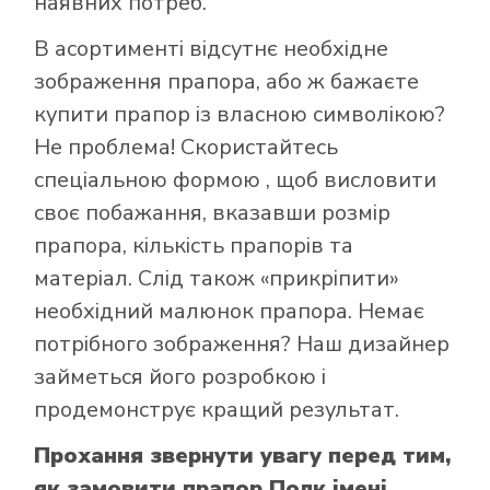
наявних потреб.
в інтернет-
магазині Лакор:
В асортименті відсутнє необхідне
зображення прапора, або ж бажаєте
купити прапор із власною символікою?
Не проблема! Скористайтесь
спеціальною формою
, щоб висловити
своє побажання, вказавши розмір
прапора, кількість прапорів та
матеріал. Слід також «прикріпити»
необхідний малюнок прапора. Немає
потрібного зображення? Наш дизайнер
займеться його розробкою і
продемонструє кращий результат.
Прохання звернути увагу перед тим,
як замовити прапор Полк імені