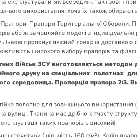
а експлуатувати, як всередині, так і зовні при
шнього використання, хоча їх також обирають
і Прапори
,
Прапори Територіальної Оборони
,
П
орів
або ж замовляйте моделі з індивідуально
 Львові пропонує якісний товар із доставкою 
 можливість широкого вибору прапорів та флагш
тних Військ ЗСУ виготовляється методом 
йного друку на спеціальних полотнах для 
ого середовища. Пропорція прапора 2:3. Ви
тійке полотно для зовнішнього використання (щ
а вулиці. Тканина має дрібно-сітчасту структ
 експлуатації таких прапорів є високий!
ої структури (щільність 160 г/м²). Колір прап