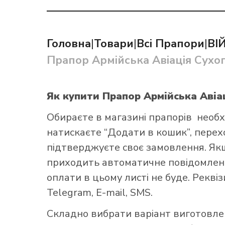
Головна
|
Товари
|
Всі Прапори
|
ВІ
Прапор Армійська Авіація Сухо
Як купит
Як купити Прапор Армійська Авіа
Обираєте в
магазині прапорів
необх
натискаєте “Додати в кошик”, переход
підтверджуєте своє замовлення. Як
приходить автоматичне повідомленн
оплати в цьому листі не буде. Рекві
Telegram, E-mail, SMS.
Складно вибрати варіант виготовл