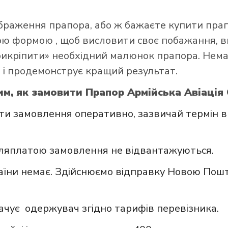
ображення прапора, або ж бажаєте купити пра
ною формою
, щоб висловити своє побажання, в
прикріпити» необхідний малюнок прапора. Нем
 і продемонструє кращий результат.
им, як замовити Прапор Армійська Авіація 
и замовлення оперативно, зазвичай термін в
сляплатою замовлення не відвантажуються.
аїни немає. Здійснюємо відправку Новою Пошт
ачує одержувач згідно тарифів перевізника.