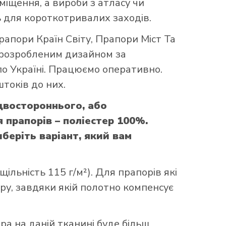
міщення, а вироби з атласу чи
 для короткотривалих заходів.
рапори Країн Світу
,
Прапори Міст Та
 розробленим дизайном за
по Україні. Працюємо оперативно.
токів до них.
двостороннього, або
прапорів – поліестер 100%.
беріть варіант, який вам
ільність 115 г/м²). Для прапорів які
уру, завдяки якій полотно компенсує
ора на даній тканині буде більш