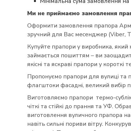
Мінімальна сума замовлення на 
Ми не приймаємо замовлення прап
Оформити замовлення прапора Армій
зручний для Вас месенджер (Viber, Te
Купуйте прапори у виробника, який 
займається пошиттям – ви заощадите
якісні та яскраві прапори у короткі т
Пропонуємо прапори для вулиці та п
флагштоки фасадні, великий вибір 
Виготовляємо прапори термо-субліма
чіткі та стійкі до прання та УФ. Обр
виготовлення вуличного прапора най
навіть сильні пориви вітру. Конкуру