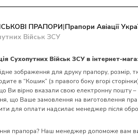
ЙСЬКОВІ ПРАПОРИ
|
Прапори Авіації Укра
путних Військ ЗСУ
и прапор в інтернет-магазині Лакор:
ція Сухопутних Військ ЗСУ
в інтернет-мага
ідне зображення для друку прапору, розмір, т
ите в “Кошик” (з правого боку вгорі сторінки),
що Ви вірно вказали свою електронну пошту –
я, що Ваше замовлення на виготовлення прап
зити для оплати надсилає менеджер після обро
ення прапора? Наш менеджер допоможе вам ви